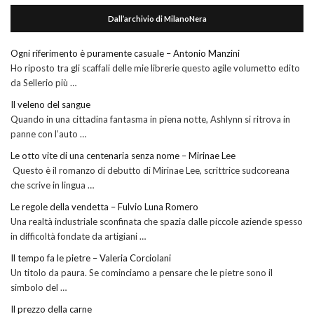
Dall’archivio di MilanoNera
Ogni riferimento è puramente casuale – Antonio Manzini
Ho riposto tra gli scaffali delle mie librerie questo agile volumetto edito
da Sellerio più …
Il veleno del sangue
Quando in una cittadina fantasma in piena notte, Ashlynn si ritrova in
panne con l’auto …
Le otto vite di una centenaria senza nome – Mirinae Lee
Questo è il romanzo di debutto di Mirinae Lee, scrittrice sudcoreana
che scrive in lingua …
Le regole della vendetta – Fulvio Luna Romero
Una realtà industriale sconfinata che spazia dalle piccole aziende spesso
in difficoltà fondate da artigiani …
Il tempo fa le pietre – Valeria Corciolani
Un titolo da paura. Se cominciamo a pensare che le pietre sono il
simbolo del …
Il prezzo della carne