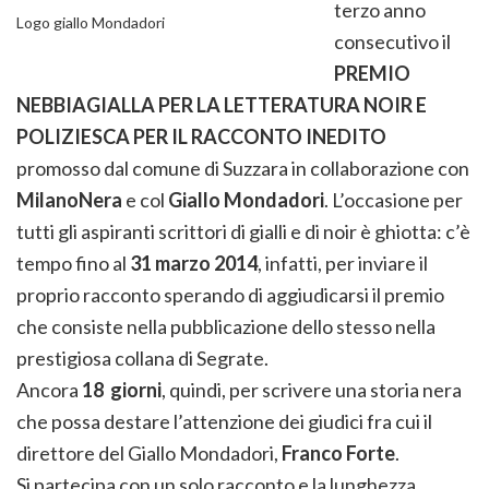
terzo anno
Logo giallo Mondadori
consecutivo il
PREMIO
NEBBIAGIALLA PER LA LETTERATURA NOIR E
POLIZIESCA PER IL RACCONTO INEDITO
promosso
dal comune di Suzzara in collaborazione con
MilanoNera
e col
Giallo Mondadori
. L’occasione per
tutti gli aspiranti scrittori di gialli e di noir è ghiotta: c’è
tempo fino al
31 marzo 2014
, infatti, per inviare il
proprio racconto sperando di aggiudicarsi il premio
che consiste nella pubblicazione dello stesso nella
prestigiosa collana di Segrate.
Ancora
18 giorni
, quindi, per scrivere una storia nera
che possa destare l’attenzione dei giudici fra cui il
direttore del Giallo Mondadori,
Franco Forte
.
Si partecipa con un solo racconto e la lunghezza