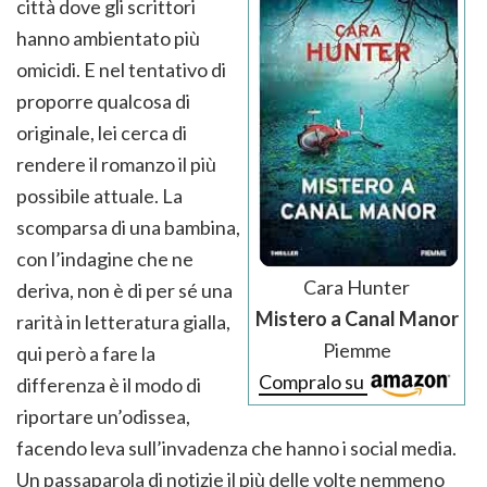
città dove gli scrittori
hanno ambientato più
omicidi. E nel tentativo di
proporre qualcosa di
originale, lei cerca di
rendere il romanzo il più
possibile attuale. La
scomparsa di una bambina,
con l’indagine che ne
Cara Hunter
deriva, non è di per sé una
Mistero a Canal Manor
rarità in letteratura gialla,
Piemme
qui però a fare la
Compralo su
differenza è il modo di
riportare un’odissea,
facendo leva sull’invadenza che hanno i social media.
Un passaparola di notizie il più delle volte nemmeno