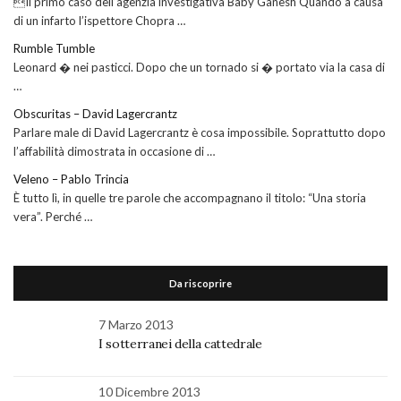
Il primo caso dell’agenzia investigativa Baby Ganesh Quando a causa
di un infarto l’ispettore Chopra …
Rumble Tumble
Leonard � nei pasticci. Dopo che un tornado si � portato via la casa di
…
Obscuritas – David Lagercrantz
Parlare male di David Lagercrantz è cosa impossibile. Soprattutto dopo
l’affabilità dimostrata in occasione di …
Veleno – Pablo Trincia
È tutto lì, in quelle tre parole che accompagnano il titolo: “Una storia
vera”. Perché …
Da riscoprire
7 Marzo 2013
I sotterranei della cattedrale
10 Dicembre 2013