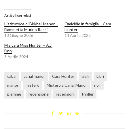
Articoli correlati
L’istitutrice di Birkhall Manor –
Omicidio in famiglia – Cara
Fiammetta Murino Rossi
Hunter
13 Giugno 2026
14 Aprile 2025
Mia cara Miss Hunter – A.J.
Finn
8 Aprile 2024
cabal
canal manor
Cara Hunter
gialli
Libri
manor
mistero
Mistero a Canal Manor
noir
piemme
recensione
recensioni
thriller