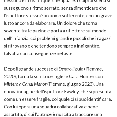
nessuno è in realtà quel che appare. I colpi di scena si
susseguono a ritmo serrato, senza dimenticare che
l’ispettore stesso è un uomo sofferente, con un grave
lutto ancora da elaborare. Un dolore che torna
sovente tra le pagine e porta a riflettere sul mondo
dell’infanzia, coi problemi grandi e piccoli che i ragazzi
si ritrovano e che tendono sempre a ingigantire,
talvolta con conseguenze nefaste.
Dopo il grande successo di
Dentro il buio
(Piemme,
2020)
,
torna la scrittrice inglese Cara Hunter con
Mistero a Canal Manor
(Piemme, giugno 2023). Una
nuova indagine dell’ispettore Fawley, che si presenta
come un essere fragile, col quale ci si può identificare.
Con lui opera una squadra collaborativa e bene
assortita, di cui l’autrice è riuscita a tracciare una