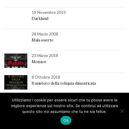
19 Novembre 2015
Darkland
28 Marzo 2008
Mala suerte
23 Marzo 2018
Monaco
8 Ottobre 2018
Il mistero della reliquia dimenticata
Utilizziamo i cookie per essere sicuri che tu possa avere la
migliore esperienza sul nostro sito. Se continui ad utilizzare
Chi siamo
La redazione
Collabora con noi
Contatti
questo sito noi assumiamo che tu ne sia felice.
Seguici via mail
Newsletter
Ok