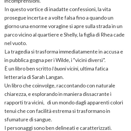
incomprensioni.
In questo vortice di inadatte confessioni, la vita
prosegue incerta e a volte falsa fino a quando un
giorno una enorme voragine si apre sulla strada in un
parco vicino al quartiere e Shelly, la figlia di Rhea cade
nel vuoto.
La tragedia si trasforma immediatamente in accusa e
in pubblica gogna per i Wilde, i “vicini diversi”.
È un libro ben scritto
I buoni vicini
, ultima fatica
letteraria di Sarah Langan.
Un libro che coinvolge, raccontando con naturale
chiarezza, e esplorando in maniera dissacrante i
rapporti tra vicini, di un mondo dagli apparenti colori
tenui che con facilità estrema si trasformano in
sfumature di sangue.
I personaggi sono ben delineati e caratterizzati.