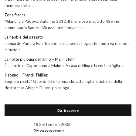
memoria della …
Zona franca
Milano, via Padova. Autunno 2012. Il silenzioso distratto 42enne
commissario Sandro Micuzzi, occhi bovini e …
La nebbia del passato
Leonardo Padura Fuentes torna alla novela negra che tanto va di moda
in tutto il …
La notte più buia dell’anno – Malin Stehn
È la notte di Capodanno a Malmö. A casa di Nina e Fredrik la figlia …
Il sogno – Franck Thilliez
Sogno o realtà? Questo è il dilemma che attanaglia l’esistenza della
dottoressa Abigaël Duran, psicologa …
Da riscoprire
18 Settembre 2006
Pizza con crauti