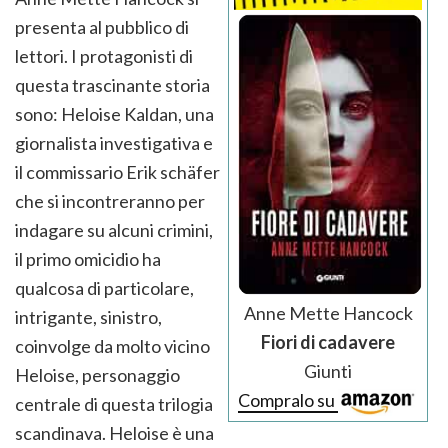
presenta al pubblico di
lettori. I protagonisti di
questa trascinante storia
sono: Heloise Kaldan, una
giornalista investigativa e
il commissario Erik schäfer
che si incontreranno per
indagare su alcuni crimini,
il primo omicidio ha
qualcosa di particolare,
Anne Mette Hancock
intrigante, sinistro,
Fiori di cadavere
coinvolge da molto vicino
Giunti
Heloise, personaggio
Compralo su
centrale di questa trilogia
scandinava. Heloise è una