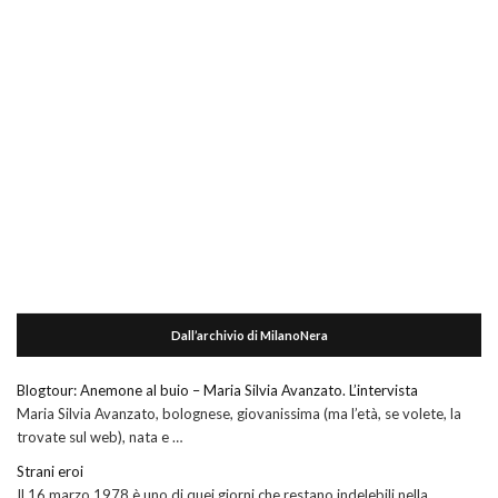
Dall’archivio di MilanoNera
Blogtour: Anemone al buio – Maria Silvia Avanzato. L’intervista
Maria Silvia Avanzato, bolognese, giovanissima (ma l’età, se volete, la
trovate sul web), nata e …
Strani eroi
Il 16 marzo 1978 è uno di quei giorni che restano indelebili nella