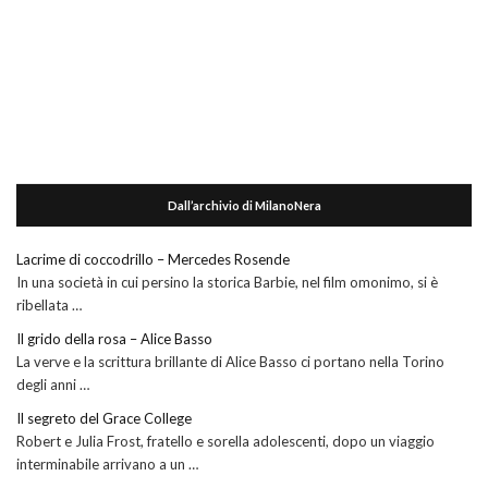
Dall’archivio di MilanoNera
Lacrime di coccodrillo – Mercedes Rosende
In una società in cui persino la storica Barbie, nel film omonimo, si è
ribellata …
Il grido della rosa – Alice Basso
La verve e la scrittura brillante di Alice Basso ci portano nella Torino
degli anni …
Il segreto del Grace College
Robert e Julia Frost, fratello e sorella adolescenti, dopo un viaggio
interminabile arrivano a un …