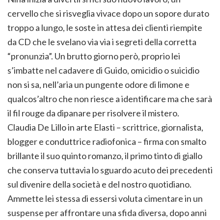
cervello che si risveglia vivace dopo un sopore durato
troppo a lungo, le soste in attesa dei clienti riempite
da CD che le svelano via via i segreti della corretta
“pronunzia”. Un brutto giorno però, proprio lei
s’imbatte nel cadavere di Guido, omicidio o suicidio
non si sa, nell’aria un pungente odore di limone e
qualcos’altro che non riesce a identificare ma che sarà
il fil rouge da dipanare per risolvere il mistero.
Claudia De Lillo in arte Elasti – scrittrice, giornalista,
blogger e conduttrice radiofonica – firma con smalto
brillante il suo quinto romanzo, il primo tinto di giallo
che conserva tuttavia lo sguardo acuto dei precedenti
sul divenire della società e del nostro quotidiano.
Ammette lei stessa di essersi voluta cimentare in un
suspense per affrontare una sfida diversa, dopo anni