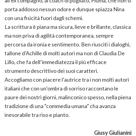
all’ex compagno, al coach di pugilato, Piuma, che non si
porta addosso nessun odore e dunque spiazza Nina
con una fisicità fuori dagli schemi.
La scrittura è piana ma sicura, lieve e brillante, classica
ma non priva di agilità contemporanea, sempre
percorsa da ironia e sentimento. Ben riusciti i dialoghi,
tallone d’Achille di molti autori ma non di Claudia De
Lillo, che fa dell’immediatezza il più efficace
strumento descrittivo dei suoi caratteri.
Accogliamo con piacere l’autrice tra i non molti autori
italiani che con un’ombra di sorriso raccontano le
paure dei nostri giorni, malinconico spesso, nella piena
tradizione di una “commedia umana” cha avanza
inesorabile tra riso e pianto.
Giusy Giulianini