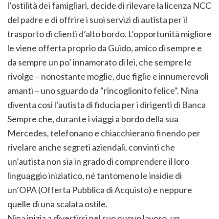
l’ostilità dei famigliari, decide di rilevare la licenza NCC
del padre e di offrire i suoi servizi di autista per il
trasporto di clienti d’alto bordo. L’opportunità migliore
le viene offerta proprio da Guido, amico di sempre e
da sempre un po’ innamorato di lei, che sempre le
rivolge – nonostante moglie, due figlie e innumerevoli
amanti – uno sguardo da “rincoglionito felice”. Nina
diventa così l’autista di fiducia per i dirigenti di Banca
Sempre che, durante i viaggi a bordo della sua
Mercedes, telefonano e chiacchierano finendo per
rivelare anche segreti aziendali, convinti che
un’autista non sia in grado di comprendere il loro
linguaggio iniziatico, né tantomeno le insidie di
un’OPA (Offerta Pubblica di Acquisto) e neppure
quelle di una scalata ostile.
Nina inizia a divertirsi nel suo nuovo lavoro, un