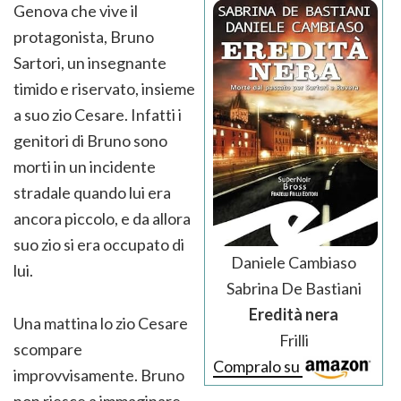
Genova che vive il
protagonista, Bruno
Sartori, un insegnante
timido e riservato, insieme
a suo zio Cesare. Infatti i
genitori di Bruno sono
morti in un incidente
stradale quando lui era
ancora piccolo, e da allora
suo zio si era occupato di
Daniele Cambiaso
lui.
Sabrina De Bastiani
Eredità nera
Una mattina lo zio Cesare
Frilli
scompare
Compralo su
improvvisamente. Bruno