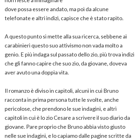
non riesce a immaginare
dove possa essere andato, ma poi da alcune
telefonate e altri indizi, capisce che è stato rapito.
A questo punto si mette alla sua ricerca, sebbene ai
carabinieri questo suo attivismo non vada molto a
genio. E più indaga sul passato dello zio, più trova indizi
che gli fanno capire che suo zio, da giovane, doveva
aver avuto una doppia vita.
Il romanzo è diviso in capitoli, alcuni in cui Bruno
racconta in prima persona tutte le svolte, anche
pericolose, che prendono le sue indagini, e altri
capitoli in cui è lo zio Cesare a scrivere il suo diario da
giovane. Pare proprio che Bruno abbia visto giusto
nelle sue indagini, e lo capiamo dalle pagine scritte da