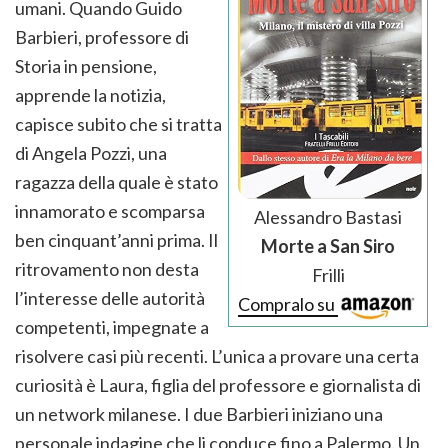
umani. Quando Guido
Barbieri, professore di
Storia in pensione,
apprende la notizia,
capisce subito che si tratta
di Angela Pozzi, una
ragazza della quale è stato
innamorato e scomparsa
Alessandro Bastasi
ben cinquant’anni prima. Il
Morte a San Siro
ritrovamento non desta
Frilli
l’interesse delle autorità
Compralo su
competenti, impegnate a
risolvere casi più recenti. L’unica a provare una certa
curiosità è Laura, figlia del professore e giornalista di
un network milanese. I due Barbieri iniziano una
personale indagine che li conduce fino a Palermo. Un