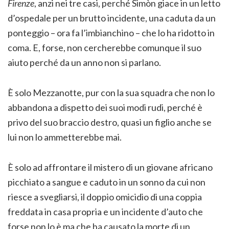
Firenze
, anzi nei tre casi, perché Simòn giace in un letto
d’ospedale per un brutto incidente, una caduta da un
ponteggio – ora fa l’imbianchino – che lo ha ridotto in
coma. E, forse, non cercherebbe comunque il suo
aiuto perché da un anno non si parlano.
È solo Mezzanotte, pur con la sua squadra che non lo
abbandona a dispetto dei suoi modi rudi, perché è
privo del suo braccio destro, quasi un figlio anche se
lui non lo ammetterebbe mai.
È solo ad affrontare il mistero di un giovane africano
picchiato a sangue e caduto in un sonno da cui non
riesce a svegliarsi, il doppio omicidio di una coppia
freddata in casa propria e un incidente d’auto che
forse non lo è ma che ha causato la morte di un