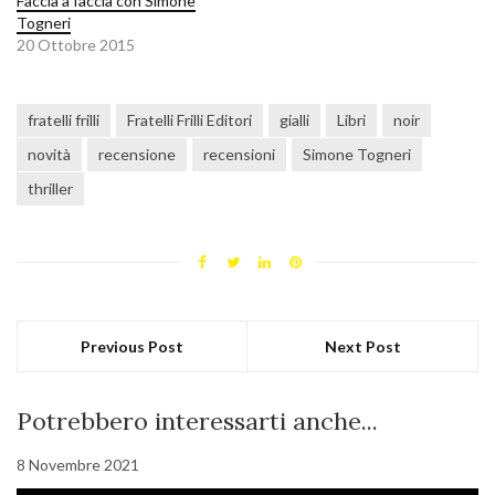
Faccia a faccia con Simone
Togneri
20 Ottobre 2015
fratelli frilli
Fratelli Frilli Editori
gialli
Libri
noir
novità
recensione
recensioni
Simone Togneri
thriller
Previous Post
Next Post
Potrebbero interessarti anche...
8 Novembre 2021