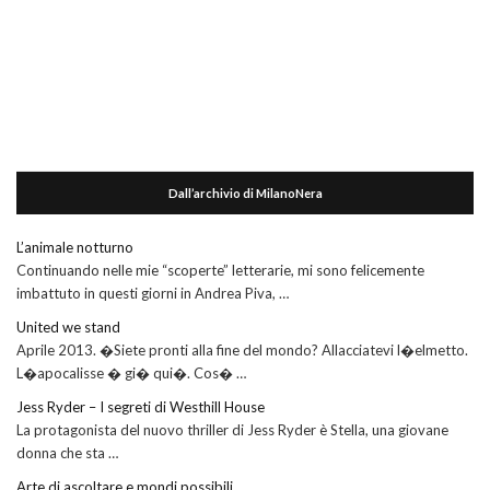
Dall’archivio di MilanoNera
L’animale notturno
Continuando nelle mie “scoperte” letterarie, mi sono felicemente
imbattuto in questi giorni in Andrea Piva, …
United we stand
Aprile 2013. �Siete pronti alla fine del mondo? Allacciatevi l�elmetto.
L�apocalisse � gi� qui�. Cos� …
Jess Ryder – I segreti di Westhill House
La protagonista del nuovo thriller di Jess Ryder è Stella, una giovane
donna che sta …
Arte di ascoltare e mondi possibili