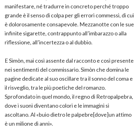
manifestare, né tradurre in concreto perché troppo
grande è il senso di colpa per gli errori commessi, di cui
è dolorosamente consapevole. Mezzanotte con le sue
infinite sigarette, contrappunto all’imbarazzo o alla
riflessione, all’incertezza o al dubbio.
E Simòn, mai così assente dal racconto e così presente
nei sentimenti del commissario. Simòn che domina le
pagine dedicate al suo oscillare tra il sonno del coma e
il risveglio, tra le più poetiche del romanzo.
Sprofondato in quel mondo, il regno di Retropalpebra,
dove i suoni diventano colori e le immagini si
ascoltano. Al «buio dietro le palpebre[dove]un attimo
è un milione di anni».