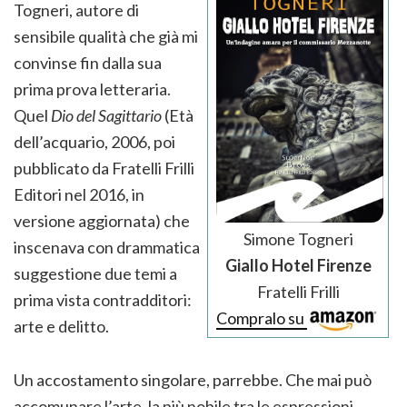
Togneri, autore di
sensibile qualità che già mi
convinse fin dalla sua
prima prova letteraria.
Quel
Dio del Sagittario
(Età
dell’acquario, 2006, poi
pubblicato da Fratelli Frilli
Editori nel 2016, in
versione aggiornata) che
Simone Togneri
inscenava con drammatica
Giallo Hotel Firenze
suggestione due temi a
Fratelli Frilli
prima vista contradditori:
Compralo su
arte e delitto.
Un accostamento singolare, parrebbe. Che mai può
accomunare l’arte, la più nobile tra le espressioni