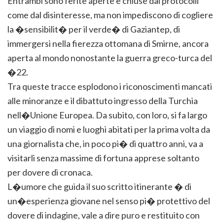
Entrambi sono ferite aperte e chiuse dai protocolli
come dal disinteresse, ma non impediscono di cogliere
la �sensibilit� per il verde� di Gaziantep, di
immergersi nella fierezza ottomana di Smirne, ancora
aperta al mondo nonostante la guerra greco-turca del
�22.
Tra queste tracce esplodono i riconoscimenti mancati
alle minoranze e il dibattuto ingresso della Turchia
nell�Unione Europea. Da subito, con loro, si fa largo
un viaggio di nomi e luoghi abitati per la prima volta da
una giornalista che, in poco pi� di quattro anni, va a
visitarli senza massime di fortuna apprese soltanto
per dovere di cronaca.
L�umore che guida il suo scritto itinerante � di
un�esperienza giovane nel senso pi� protettivo del
dovere di indagine, vale a dire puro e restituito con