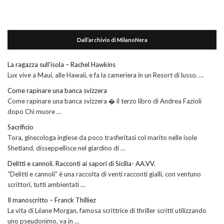
Dall’archivio di MilanoNera
La ragazza sull’isola – Rachel Hawkins
Lux vive a Maui, alle Hawaii, e fa la cameriera in un Resort di lusso. …
Come rapinare una banca svizzera
Come rapinare una banca svizzera � il terzo libro di Andrea Fazioli
dopo Chi muore …
Sacrificio
Tora, ginecologa inglese da poco trasferitasi col marito nelle isole
Shetland, disseppellisce nel giardino di …
Delitti e cannoli. Racconti ai sapori di Sicilia- AA.VV.
“Delitti e cannoli” è una raccolta di venti racconti gialli, con ventuno
scrittori, tutti ambientati …
Il manoscritto – Franck Thilliez
La vita di Léane Morgan, famosa scrittrice di thriller scritti utilizzando
uno pseudonimo, va in …