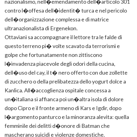
nazionalismo, nell�emendamento dell�articolo 301
contro l�offesa dell�identit� turca e nel pericolo
dell�organizzazione complessa e di matrice
ultranazionalista di Ergenekon.
Ottaviani sa accompagnare il lettore tra le falde di
questo terreno pi� volte scavato da terrorismi e
golpe che fortunatamente non zittiscono
l�invadenza piacevole degli odori della cucina,
dell�uso del cay, il t� nero offerto con due zollette
di zucchero o della prelibatezza dello yogurt dolce a
Kanlica. All�accoglienza ospitale concessa a
un�italiana si affianca poi un�altra isola di dolore
dopo Cipro e il fronte armeno di Kars e Igdir, dopo
l�argomento panturco e la minoranza alevita: quella
femminile dei delitti d�onore di Batman che
mascherano suicidi e violenze domestiche.