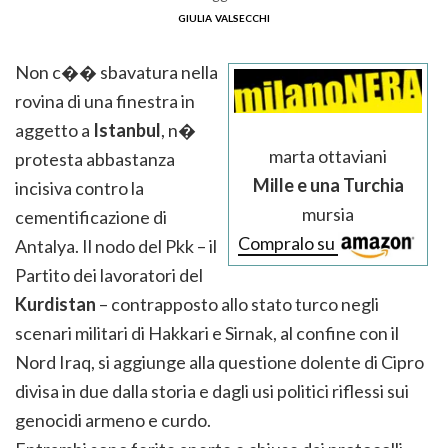
giulia valsecchi
Non c�� sbavatura nella
rovina di una finestra in
aggetto a
Istanbul
, n�
marta ottaviani
protesta abbastanza
Mille e una Turchia
incisiva contro la
mursia
cementificazione di
Compralo su
Antalya. Il nodo del Pkk – il
Partito dei lavoratori del
Kurdistan
– contrapposto allo stato turco negli
scenari militari di Hakkari e Sirnak, al confine con il
Nord Iraq, si aggiunge alla questione dolente di Cipro
divisa in due dalla storia e dagli usi politici riflessi sui
genocidi armeno e curdo.