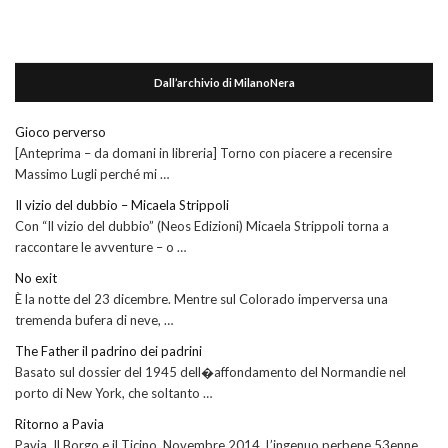
Dall’archivio di MilanoNera
Gioco perverso
[Anteprima – da domani in libreria] Torno con piacere a recensire
Massimo Lugli perché mi …
Il vizio del dubbio – Micaela Strippoli
Con “Il vizio del dubbio” (Neos Edizioni) Micaela Strippoli torna a
raccontare le avventure – o …
No exit
È la notte del 23 dicembre. Mentre sul Colorado imperversa una
tremenda bufera di neve, …
The Father il padrino dei padrini
Basato sul dossier del 1945 dell�affondamento del Normandie nel
porto di New York, che soltanto …
Ritorno a Pavia
Pavia, Il Borgo e il Ticino. Novembre 2014. L’ingenuo perbene 53enne