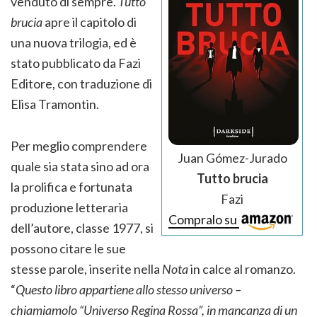
venduto di sempre.
Tutto
brucia
apre il capitolo di
una nuova trilogia, ed è
stato pubblicato da Fazi
Editore, con traduzione di
Elisa Tramontin.
Per meglio comprendere
Juan Gómez-Jurado
quale sia stata sino ad ora
Tutto brucia
la prolifica e fortunata
Fazi
produzione letteraria
Compralo su
dell’autore, classe 1977, si
possono citare le sue
stesse parole, inserite nella
Nota
in calce al romanzo.
“
Questo libro appartiene allo stesso universo –
chiamiamolo “Universo Regina Rossa”, in mancanza di un