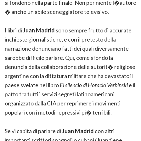
si fondono nella parte finale. Non per niente l�autore
� anche un abile sceneggiatore televisivo.
I libri di
Juan Madrid
sono sempre frutto di accurate
inchieste giornalistiche, e con il pretesto della
narrazione denunciano fatti dei quali diversamente
sarebbe difficile parlare. Qui, come sfondo la
denuncia della collaborazione delle autorit� religiose
argentine con la dittatura militare che ha devastato il
paese svelate nel libro
El silencio di Horacio Verbinski
e il
patto tra tutti i servizi segreti latinoamericani
organizzato dalla CIA per reprimere i movimenti
popolari con i metodi repressivi pi� terribili.
Se vi capita di parlare di
Juan Madrid
con altri
importanti scrittori spagnoli o cubani (Juan tiene