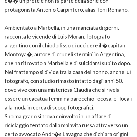
c�� un prete e non fa parte della serie con
protagonista Antonio Carpintero, alias Toni Romano.
Ambientato a Marbella, in una manciata di giorni,
racconta le vicende di Luis Moran, fotografo
argentino con il chiodo fisso di uccidere il �capitan
Montoya�, autore di crudeli stermini in Argentina,
che ha ritrovato a Marbella e di suicidarsi subito dopo.
Nel frattempo si divide tra la casa del nonno, anche lui
fotografo, con studio rimasto intatto dagli anni 50,
dove vive con una misteriosa Claudia che si rivela
essere un cacatua femmina parecchio focosa, e i locali
alla moda in cerca di scoop fotografici.
Suo malgrado si trova coinvolto in un affare di
riciclaggio tentato dalla malavita russa attraverso un
certo avvocato Andr�s Lavagna che dichiara origini