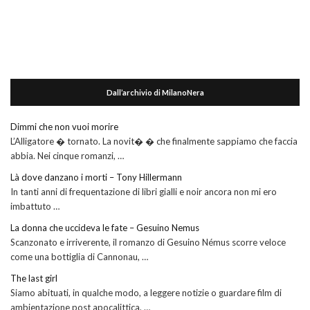
Dall’archivio di MilanoNera
Dimmi che non vuoi morire
L’Alligatore � tornato. La novit� � che finalmente sappiamo che faccia
abbia. Nei cinque romanzi, …
Là dove danzano i morti – Tony Hillermann
In tanti anni di frequentazione di libri gialli e noir ancora non mi ero
imbattuto …
La donna che uccideva le fate – Gesuino Nemus
Scanzonato e irriverente, il romanzo di Gesuino Némus scorre veloce
come una bottiglia di Cannonau, …
The last girl
Siamo abituati, in qualche modo, a leggere notizie o guardare film di
ambientazione post apocalittica, …