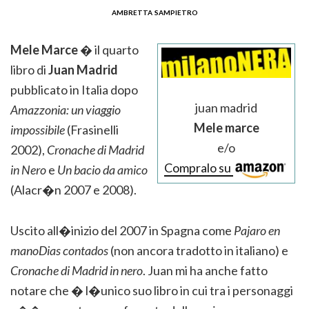
ambretta sampietro
Mele Marce
� il quarto
libro di
Juan Madrid
pubblicato in Italia dopo
juan madrid
Amazzonia: un viaggio
Mele marce
impossibile
(Frasinelli
e/o
2002),
Cronache di Madrid
Compralo su
in Nero
e
Un bacio da amico
(Alacr�n 2007 e 2008).
Uscito all�inizio del 2007 in Spagna come
Pajaro en
manoDias contados
(non ancora tradotto in italiano) e
Cronache di Madrid in nero
. Juan mi ha anche fatto
notare che � l�unico suo libro in cui tra i personaggi