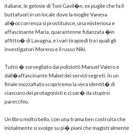
italiane, le gelosie di Toni Gavil�n, ex pugile che fa il
buttafuori in un locale dove la moglie Vanesa
all�occorrenza si prostituisce, una misteriosa e
affascinante Maria, quarantenne fidanzata �in
affitto� di Lavagna, e i vari tirapiedi tra i quali gli
investigatori Moreno e il russo Niki.
Tutto � sorvegliato dai poliziotti Manuel Valero e
dall�affascinante Mabel dei servizi segreti. In un
finale mozzafiato scopriremo la vera identit� di
ciascuno dei protagonisti e ci sar� da stupirsi
parecchio.
Un libro molto bello, con una trama ben costruita che
inizialmente si svolge su pi� piani che magistralmente