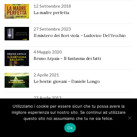
12 Settembre 2018
La madre perfetta
27 Settembre 2023
Il mistero dei fiori viola – Ludovico Del Vecchio
4 Maggio 2020
Bruno Arpaia – Il fantasma dei fatti
2 Aprile 2021
Le bestie giovani – Daniele Longo
23 Aprile 2013
Chi dice donna dice tacco
Utilizziamo i cookie per essere sicuri che tu possa avere la
migliore esperienza sul nostro sito. Se continui ad utilizzare
questo sito noi assumiamo che tu ne sia felice.
30 Ottobre 2024
Solo un’altra persona scomparsa – Gillian
Ok
McAllister