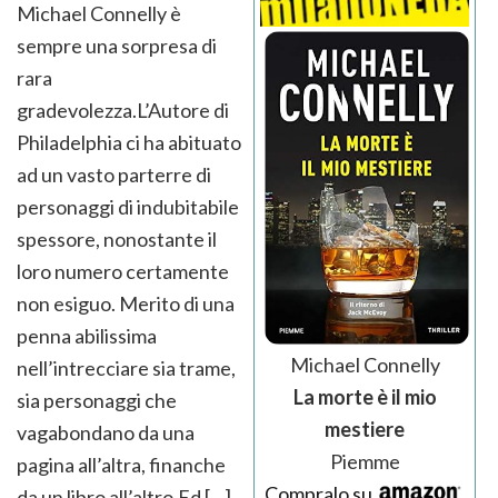
Michael Connelly è
sempre una sorpresa di
rara
gradevolezza.L’Autore di
Philadelphia ci ha abituato
ad un vasto parterre di
personaggi di indubitabile
spessore, nonostante il
loro numero certamente
non esiguo. Merito di una
penna abilissima
Michael Connelly
nell’intrecciare sia trame,
La morte è il mio
sia personaggi che
mestiere
vagabondano da una
Piemme
pagina all’altra, finanche
Compralo su
da un libro all’altro.Ed […]