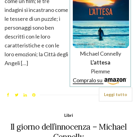
come un film; le tre
indagini si incastrano come
le tessere di un puzzle; i
personaggi sono ben
descritti con le loro
caratteristiche e con le
Michael Connelly
loro emozioni; la Città degli
L’attesa
Angeli […]
Piemme
Compralo su
Leggi tutto
Libri
Il giorno dell’innocenza – Michael
Connelly