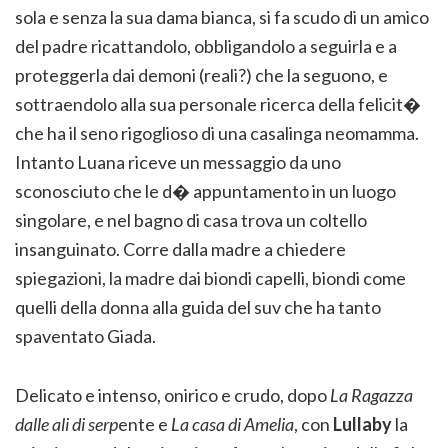
sola e senza la sua dama bianca, si fa scudo di un amico
del padre ricattandolo, obbligandolo a seguirla e a
proteggerla dai demoni (reali?) che la seguono, e
sottraendolo alla sua personale ricerca della felicit�
che ha il seno rigoglioso di una casalinga neomamma.
Intanto Luana riceve un messaggio da uno
sconosciuto che le d� appuntamento in un luogo
singolare, e nel bagno di casa trova un coltello
insanguinato. Corre dalla madre a chiedere
spiegazioni, la madre dai biondi capelli, biondi come
quelli della donna alla guida del suv che ha tanto
spaventato Giada.
Delicato e intenso, onirico e crudo, dopo
La Ragazza
dalle ali di serp
ente e
La casa di Amelia
, con
Lullaby
la