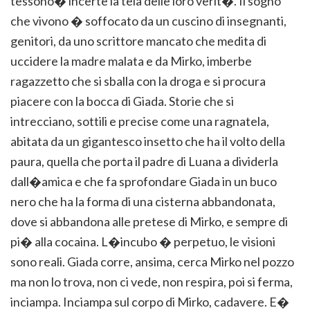
tessono� incerte la tela delle loro verit�. Il sogno
che vivono � soffocato da un cuscino di insegnanti,
genitori, da uno scrittore mancato che medita di
uccidere la madre malata e da Mirko, imberbe
ragazzetto che si sballa con la droga e si procura
piacere con la bocca di Giada. Storie che si
intrecciano, sottili e precise come una ragnatela,
abitata da un gigantesco insetto che ha il volto della
paura, quella che porta il padre di Luana a dividerla
dall�amica e che fa sprofondare Giada in un buco
nero che ha la forma di una cisterna abbandonata,
dove si abbandona alle pretese di Mirko, e sempre di
pi� alla cocaina. L�incubo � perpetuo, le visioni
sono reali. Giada corre, ansima, cerca Mirko nel pozzo
ma non lo trova, non ci vede, non respira, poi si ferma,
inciampa. Inciampa sul corpo di Mirko, cadavere. E�