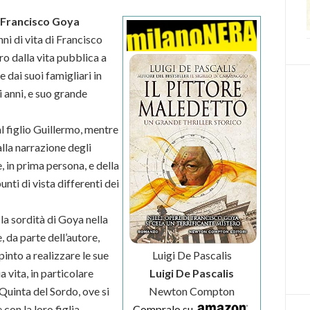
di Francisco Goya
ni di vita di Francisco
iro dalla vita pubblica a
e dai suoi famigliari in
 anni, e suo grande
al figlio Guillermo, mentre
lla narrazione degli
, in prima persona, e della
unti di vista differenti dei
 la sordità di Goya nella
, da parte dell’autore,
pinto a realizzare le sue
Luigi De Pascalis
a vita, in particolare
Luigi De Pascalis
 Quinta del Sordo, ove si
Newton Compton
 con la loro figlia
Compralo su