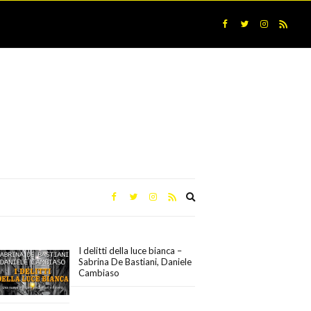
Expand
search
form
I delitti della luce bianca –
Sabrina De Bastiani, Daniele
Cambiaso