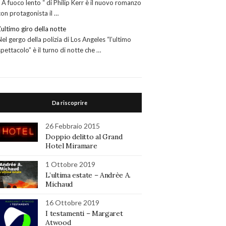
“ A fuoco lento “ di Philip Kerr è il nuovo romanzo
con protagonista il …
L’ultimo giro della notte
Nel gergo della polizia di Los Angeles “l’ultimo
spettacolo” è il turno di notte che …
Da riscoprire
26 Febbraio 2015
Doppio delitto al Grand
Hotel Miramare
1 Ottobre 2019
L’ultima estate – Andrèe A.
Michaud
16 Ottobre 2019
I testamenti – Margaret
Atwood