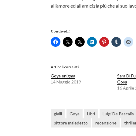
all’amore ed all’amicizia più che al suo la
Condividi:
Articoli correlati
Goya enigma
Sara Di Fu
14 Maggio 2019
Goya
16 Aprile
gialli
Goya
Libri
Luigi De Pascalis
pittore maledetto
recensione
thrille