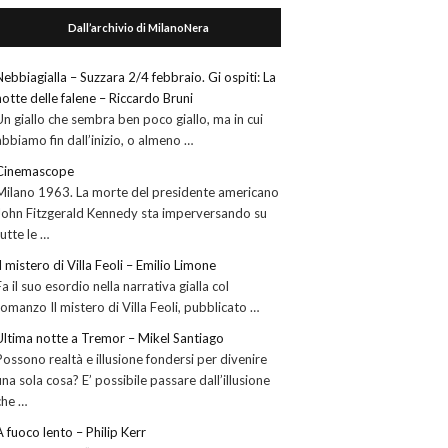
Dall’archivio di MilanoNera
Nebbiagialla – Suzzara 2/4 febbraio. Gi ospiti: La
notte delle falene – Riccardo Bruni
Un giallo che sembra ben poco giallo, ma in cui
abbiamo fin dall’inizio, o almeno …
Cinemascope
Milano 1963. La morte del presidente americano
John Fitzgerald Kennedy sta imperversando su
tutte le …
Il mistero di Villa Feoli – Emilio Limone
Fa il suo esordio nella narrativa gialla col
romanzo Il mistero di Villa Feoli, pubblicato …
Ultima notte a Tremor – Mikel Santiago
Possono realtà e illusione fondersi per divenire
una sola cosa? E’ possibile passare dall’illusione
che …
A fuoco lento – Philip Kerr