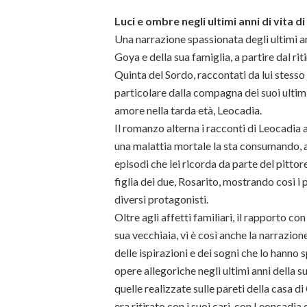
Luci e ombre negli ultimi anni di vita 
Una narrazione spassionata degli ultimi an
Goya e della sua famiglia, a partire dal rit
Quinta del Sordo, raccontati da lui stesso 
particolare dalla compagna dei suoi ultimi
amore nella tarda età, Leocadia.
Il romanzo alterna i racconti di Leocadia 
una malattia mortale la sta consumando, a
episodi che lei ricorda da parte del pittore
figlia dei due, Rosarito, mostrando così i p
diversi protagonisti.
Oltre agli affetti familiari, il rapporto con
sua vecchiaia, vi è così anche la narrazione
delle ispirazioni e dei sogni che lo hanno s
opere allegoriche negli ultimi anni della su
quelle realizzate sulle pareti della casa di
era ritirato con i suoi cari, con Leoncadia e