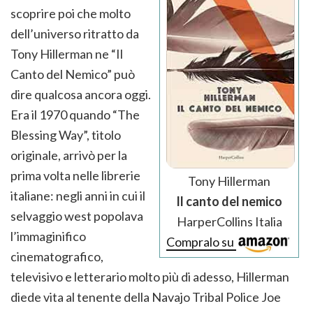
scoprire poi che molto
dell’universo ritratto da
Tony Hillerman ne “Il
Canto del Nemico” può
dire qualcosa ancora oggi.
Era il 1970 quando “The
Blessing Way”, titolo
originale, arrivò per la
prima volta nelle librerie
Tony Hillerman
italiane: negli anni in cui il
Il canto del nemico
selvaggio west popolava
HarperCollins Italia
l’immaginifico
Compralo su
cinematografico,
televisivo e letterario molto più di adesso, Hillerman
diede vita al tenente della Navajo Tribal Police Joe