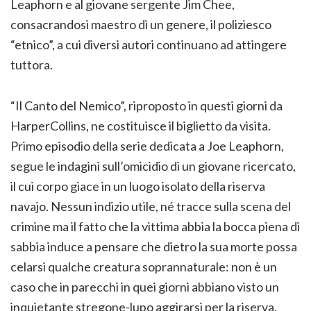
Leaphorn e al giovane sergente Jim Chee,
consacrandosi maestro di un genere, il poliziesco
“etnico”, a cui diversi autori continuano ad attingere
tuttora.
“Il Canto del Nemico”, riproposto in questi giorni da
HarperCollins, ne costituisce il biglietto da visita.
Primo episodio della serie dedicata a Joe Leaphorn,
segue le indagini sull’omicidio di un giovane ricercato,
il cui corpo giace in un luogo isolato della riserva
navajo. Nessun indizio utile, né tracce sulla scena del
crimine ma il fatto che la vittima abbia la bocca piena di
sabbia induce a pensare che dietro la sua morte possa
celarsi qualche creatura soprannaturale: non è un
caso che in parecchi in quei giorni abbiano visto un
inquietante stregone-lupo aggirarsi per la riserva.