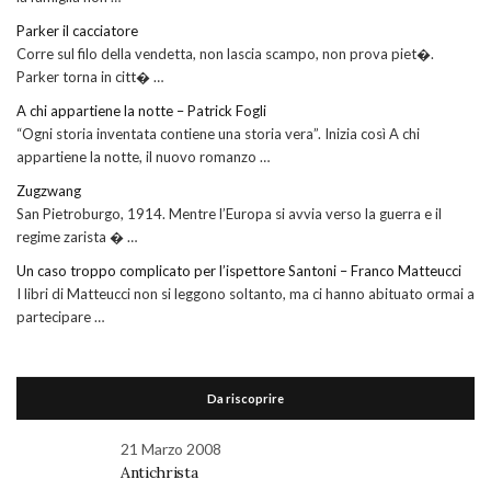
Parker il cacciatore
Corre sul filo della vendetta, non lascia scampo, non prova piet�.
Parker torna in citt� …
A chi appartiene la notte – Patrick Fogli
“Ogni storia inventata contiene una storia vera”. Inizia così A chi
appartiene la notte, il nuovo romanzo …
Zugzwang
San Pietroburgo, 1914. Mentre l’Europa si avvia verso la guerra e il
regime zarista � …
Un caso troppo complicato per l’ispettore Santoni – Franco Matteucci
I libri di Matteucci non si leggono soltanto, ma ci hanno abituato ormai a
partecipare …
Da riscoprire
21 Marzo 2008
Antichrista