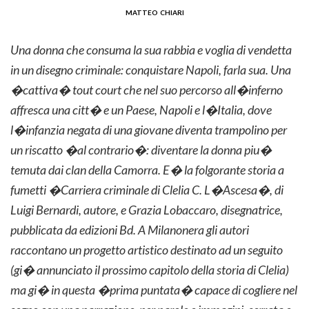
matteo chiari
Una donna che consuma la sua rabbia e voglia di vendetta
in un disegno criminale: conquistare Napoli, farla sua. Una
�cattiva� tout court che nel suo percorso all�inferno
affresca una citt� e un Paese, Napoli e l�Italia, dove
l�infanzia negata di una giovane diventa trampolino per
un riscatto �al contrario�: diventare la donna piu�
temuta dai clan della Camorra. E� la folgorante storia a
fumetti �Carriera criminale di Clelia C. L�Ascesa�, di
Luigi Bernardi, autore, e Grazia Lobaccaro, disegnatrice,
pubblicata da edizioni Bd. A Milanonera gli autori
raccontano un progetto artistico destinato ad un seguito
(gi� annunciato il prossimo capitolo della storia di Clelia)
ma gi� in questa �prima puntata� capace di cogliere nel