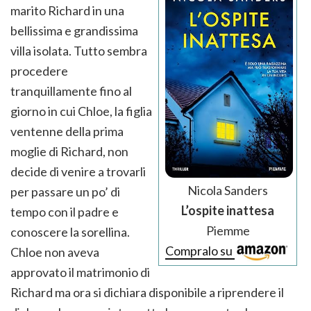
marito Richard in una
bellissima e grandissima
villa isolata. Tutto sembra
procedere
tranquillamente fino al
giorno in cui Chloe, la figlia
ventenne della prima
moglie di Richard, non
decide di venire a trovarli
Nicola Sanders
per passare un po’ di
L’ospite inattesa
tempo con il padre e
Piemme
conoscere la sorellina.
Compralo su
Chloe non aveva
approvato il matrimonio di
Richard ma ora si dichiara disponibile a riprendere il