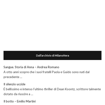
Dall’archivio di MilanoNera
Sangue. Storia di Anna – Andrea Romano
A otto anni scopre che i suoi fratelli Paola e Guido sono nati dal
precedente …
Il silenzio uccide
É bellissimo e intenso l’ultimo thriller di Dean Koontz, scrittore talmente
dotato da riuscire a …
Il botto – Emilio Martini