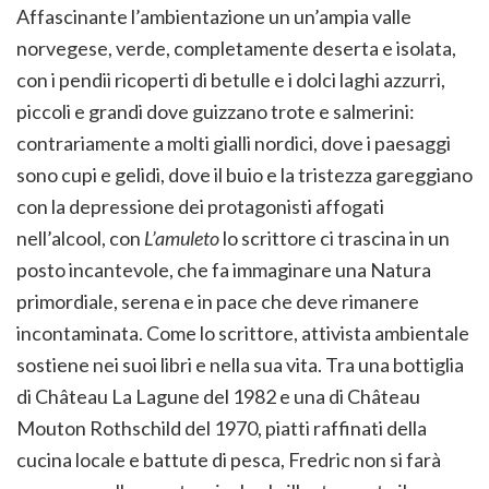
Affascinante l’ambientazione un un’ampia valle
norvegese, verde, completamente deserta e isolata,
con i pendii ricoperti di betulle e i dolci laghi azzurri,
piccoli e grandi dove guizzano trote e salmerini:
contrariamente a molti gialli nordici, dove i paesaggi
sono cupi e gelidi, dove il buio e la tristezza gareggiano
con la depressione dei protagonisti affogati
nell’alcool, con
L’amuleto
lo scrittore ci trascina in un
posto incantevole, che fa immaginare una Natura
primordiale, serena e in pace che deve rimanere
incontaminata. Come lo scrittore, attivista ambientale
sostiene nei suoi libri e nella sua vita. Tra una bottiglia
di Château La Lagune del 1982 e una di Château
Mouton Rothschild del 1970, piatti raffinati della
cucina locale e battute di pesca, Fredric non si farà