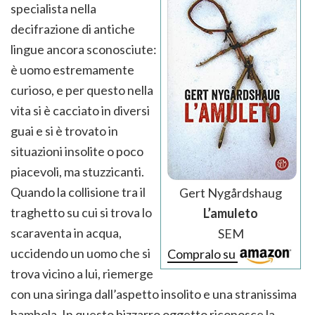
specialista nella
decifrazione di antiche
lingue ancora sconosciute:
è uomo estremamente
curioso, e per questo nella
vita si è cacciato in diversi
guai e si è trovato in
situazioni insolite o poco
piacevoli, ma stuzzicanti.
Quando la collisione tra il
Gert Nygårdshaug
traghetto su cui si trova lo
L’amuleto
scaraventa in acqua,
SEM
uccidendo un uomo che si
Compralo su
trova vicino a lui, riemerge
con una siringa dall’aspetto insolito e una stranissima
bambola. In questo bizzarro oggetto riconosce la