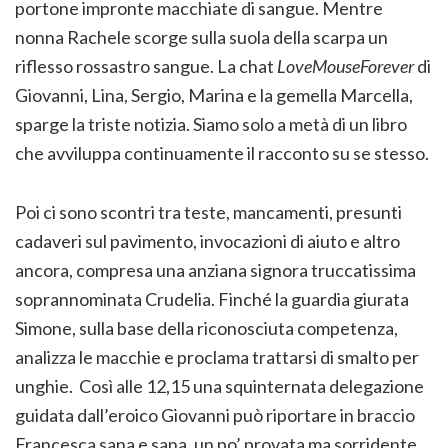
portone impronte macchiate di sangue. Mentre
nonna Rachele scorge sulla suola della scarpa un
riflesso rossastro sangue. La chat
LoveMouseForever
di
Giovanni, Lina, Sergio, Marina e la gemella Marcella,
sparge la triste notizia. Siamo solo a metà di un libro
che avviluppa continuamente il racconto su se stesso.
Poi ci sono scontri tra teste, mancamenti, presunti
cadaveri sul pavimento, invocazioni di aiuto e altro
ancora, compresa una anziana signora truccatissima
soprannominata Crudelia. Finché la guardia giurata
Simone, sulla base della riconosciuta competenza,
analizza le macchie e proclama trattarsi di smalto per
unghie. Così alle 12,15 una squinternata delegazione
guidata dall’eroico Giovanni può riportare in braccio
Francesca sana e sana, un po’ provata ma sorridente,