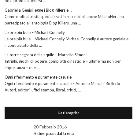
box pronta a ficcarsi …
Gabriella Genisi legge i Blog Killers e….
Come molti altri siti specializzati in recensioni, anche MilanoNera ha
partecipato all’antologia Blog Killers, una …
Le ore più buie – Michael Connelly
Le ore più buie – Michael Connelly Michael Connelly è autore geniale e
incontrastato della …
La torre segreta della aquile – Marcello Simoni
Intrighi, giochi di potere, complotti dinastici e – ultime ma non per
importanza – due …
Ogni riferimento è puramente casuale
Ogni riferimento è puramente casuale – Antonio Manzini -Sellerio
Autori, editori, uffici stampa, librai, critici, …
Da riscoprire
20 Febbraio 2016
A due passi dal treno