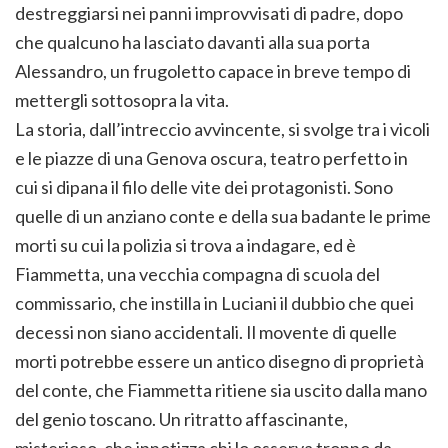
destreggiarsi nei panni improvvisati di padre, dopo
che qualcuno ha lasciato davanti alla sua porta
Alessandro, un frugoletto capace in breve tempo di
mettergli sottosopra la vita.
La storia, dall’intreccio avvincente, si svolge tra i vicoli
e le piazze di una Genova oscura, teatro perfetto in
cui si dipana il filo delle vite dei protagonisti. Sono
quelle di un anziano conte e della sua badante le prime
morti su cui la polizia si trova a indagare, ed è
Fiammetta, una vecchia compagna di scuola del
commissario, che instilla in Luciani il dubbio che quei
decessi non siano accidentali. Il movente di quelle
morti potrebbe essere un antico disegno di proprietà
del conte, che Fiammetta ritiene sia uscito dalla mano
del genio toscano. Un ritratto affascinante,
misterioso, che ipnotizza chi lo osserva troppo da