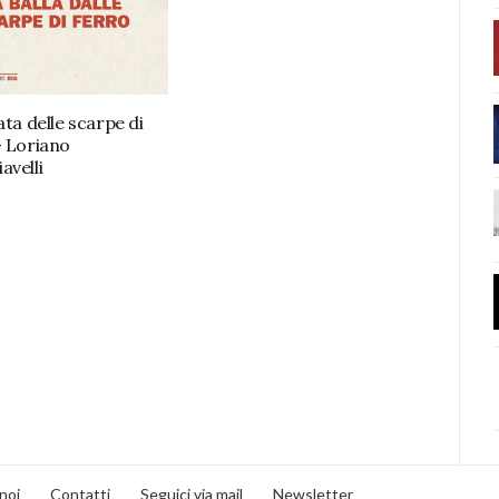
ata delle scarpe di
– Loriano
avelli
noi
Contatti
Seguici via mail
Newsletter