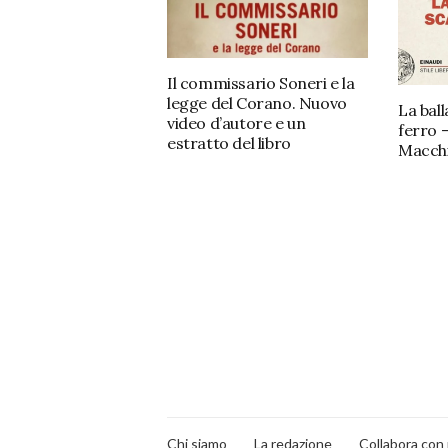
Il commissario Soneri e la
legge del Corano. Nuovo
La ball
video d’autore e un
ferro 
estratto del libro
Macchi
Chi siamo
La redazione
Collabora con 