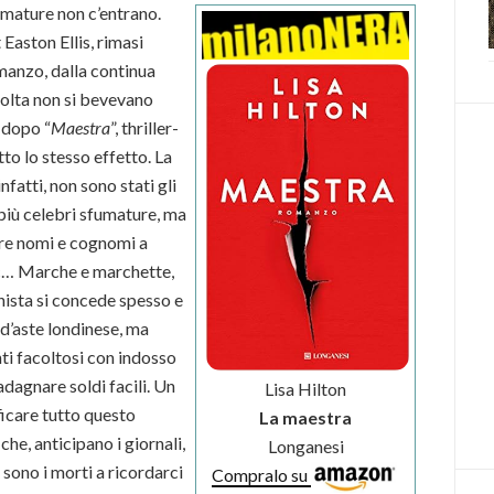
umature non c’entrano.
t Easton Ellis, rimasi
romanzo, dalla continua
 volta non si bevevano
 dopo “
Maestra
”, thriller-
tto lo stesso effetto. La
fatti, non sono stati gli
 più celebri sfumature, ma
uire nomi e cognomi a
ecc… Marche e marchette,
nista si concede spesso e
 d’aste londinese, ma
ti facoltosi con indosso
dagnare soldi facili. Un
Lisa Hilton
ficare tutto questo
La maestra
che, anticipano i giornali,
Longanesi
sono i morti a ricordarci
Compralo su