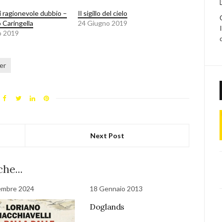
i ragionevole dubbio –
Il sigillo del cielo
 Caringella
24 Giugno 2019
o 2019
ler
Next Post
he...
embre 2024
18 Gennaio 2013
Doglands