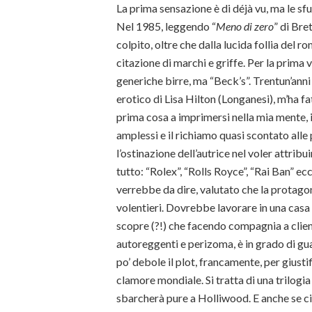
La prima sensazione è di déjà vu, ma le sf
Nel 1985, leggendo “
Meno di zero
” di Bre
colpito, oltre che dalla lucida follia del 
citazione di marchi e griffe. Per la prima
generiche birre, ma “Beck’s”. Trentun’anni
erotico di Lisa Hilton (Longanesi), m’ha fa
prima cosa a imprimersi nella mia mente, in
amplessi e il richiamo quasi scontato alle
l’ostinazione dell’autrice nel voler attrib
tutto: “Rolex”, “Rolls Royce”, “Rai Ban” 
verrebbe da dire, valutato che la protago
volentieri. Dovrebbe lavorare in una casa
scopre (?!) che facendo compagnia a clien
autoreggenti e perizoma, è in grado di gua
po’ debole il plot, francamente, per giusti
clamore mondiale. Si tratta di una trilogia 
sbarcherà pure a Holliwood. E anche se ci 