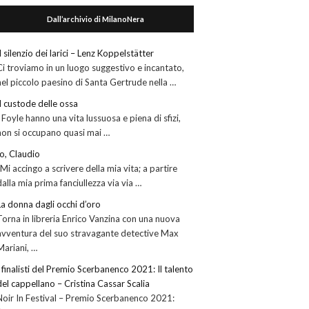
Dall’archivio di MilanoNera
Il silenzio dei larici – Lenz Koppelstätter
Ci troviamo in un luogo suggestivo e incantato,
nel piccolo paesino di Santa Gertrude nella …
Il custode delle ossa
I Foyle hanno una vita lussuosa e piena di sfizi,
non si occupano quasi mai …
Io, Claudio
“Mi accingo a scrivere della mia vita; a partire
dalla mia prima fanciullezza via via …
La donna dagli occhi d’oro
Torna in libreria Enrico Vanzina con una nuova
avventura del suo stravagante detective Max
Mariani, …
I finalisti del Premio Scerbanenco 2021: Il talento
del cappellano – Cristina Cassar Scalia
Noir In Festival – Premio Scerbanenco 2021: