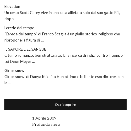
Elevation
Un certo Scott Carey vive in una casa allietata solo dal suo gatto Bill,
dopo …
L’erede del tempo
“L’erede del tempo” di Franco Scaglia è un giallo storico-religioso che
ripropone la figura di …
IL SAPORE DEL SANGUE
Ottimo romanzo, ben strutturato. Una ricerca di indizi contro il tempo in
cui Deon Meyer …
Girl in snow
Girl in snow di Danya Kukafka è un ottimo e brillante esordio che, con
la …
Da riscoprire
1 Aprile 2009
Profondo nero