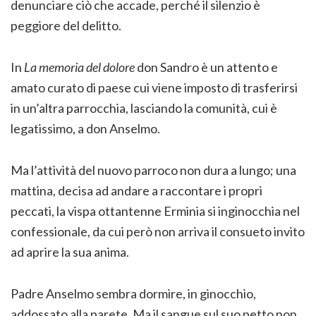
denunciare ciò che accade, perché il silenzio è
peggiore del delitto.
In
La memoria del dolore
don Sandro è un attento e
amato curato di paese cui viene imposto di trasferirsi
in un’altra parrocchia, lasciando la comunità, cui è
legatissimo, a don Anselmo.
Ma l’attività del nuovo parroco non dura a lungo; una
mattina, decisa ad andare a raccontare i propri
peccati, la vispa ottantenne Erminia si inginocchia nel
confessionale, da cui però non arriva il consueto invito
ad aprire la sua anima.
Padre Anselmo sembra dormire, in ginocchio,
addossato alla parete. Ma il sangue sul suo petto non