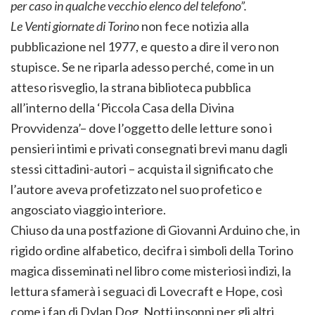
per caso in qualche vecchio elenco del telefono”.
Le Venti giornate di Torino
non fece notizia alla
pubblicazione nel 1977, e questo a dire il vero non
stupisce. Se ne riparla adesso perché, come in un
atteso risveglio, la strana biblioteca pubblica
all’interno della ‘Piccola Casa della Divina
Provvidenza’– dove l’oggetto delle letture sono i
pensieri intimi e privati consegnati brevi manu dagli
stessi cittadini-autori – acquista il significato che
l’autore aveva profetizzato nel suo profetico e
angosciato viaggio interiore.
Chiuso da una postfazione di Giovanni Arduino che, in
rigido ordine alfabetico, decifra i simboli della Torino
magica disseminati nel libro come misteriosi indizi, la
lettura sfamerà i seguaci di Lovecraft e Hope, così
come i fan di Dylan Dog. Notti insonni per gli altri.