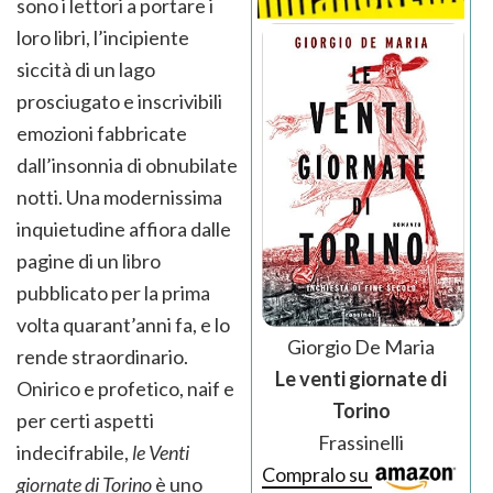
sono i lettori a portare i
loro libri, l’incipiente
siccità di un lago
prosciugato e inscrivibili
emozioni fabbricate
dall’insonnia di obnubilate
notti. Una modernissima
inquietudine affiora dalle
pagine di un libro
pubblicato per la prima
volta quarant’anni fa, e lo
Giorgio De Maria
rende straordinario.
Le venti giornate di
Onirico e profetico, naif e
Torino
per certi aspetti
Frassinelli
indecifrabile,
le
Venti
Compralo su
giornate di Torino
è uno