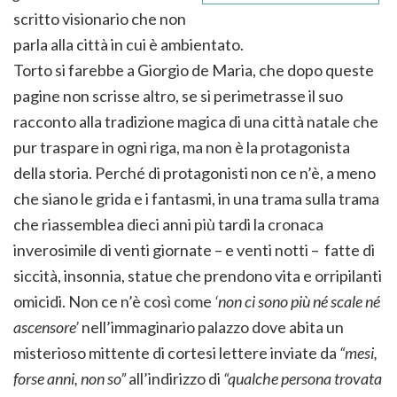
scritto visionario che non
parla alla città in cui è ambientato.
Torto si farebbe a Giorgio de Maria, che dopo queste
pagine non scrisse altro, se si perimetrasse il suo
racconto alla tradizione magica di una città natale che
pur traspare in ogni riga, ma non è la protagonista
della storia. Perché di protagonisti non ce n’è, a meno
che siano le grida e i fantasmi, in una trama sulla trama
che riassemblea dieci anni più tardi la cronaca
inverosimile di venti giornate – e venti notti – fatte di
siccità, insonnia, statue che prendono vita e orripilanti
omicidi. Non ce n’è così come
‘non ci sono più né scale né
ascensore’
nell’immaginario palazzo dove abita un
misterioso mittente di cortesi lettere inviate da
“mesi,
forse anni, non so”
all’indirizzo di
“qualche persona trovata