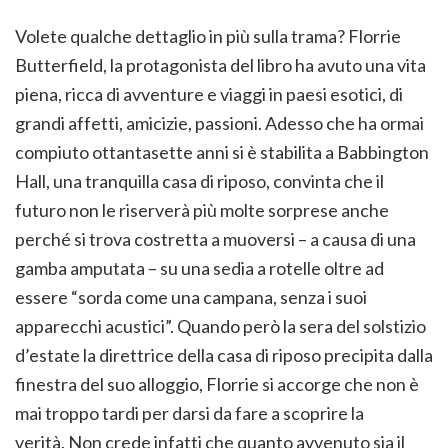
Volete qualche dettaglio in più sulla trama? Florrie
Butterfield, la protagonista del libro ha avuto una vita
piena, ricca di avventure e viaggi in paesi esotici, di
grandi affetti, amicizie, passioni. Adesso che ha ormai
compiuto ottantasette anni si è stabilita a Babbington
Hall, una tranquilla casa di riposo, convinta che il
futuro non le riserverà più molte sorprese anche
perché si trova costretta a muoversi – a causa di una
gamba amputata – su una sedia a rotelle oltre ad
essere “sorda come una campana, senza i suoi
apparecchi acustici”. Quando però la sera del solstizio
d’estate la direttrice della casa di riposo precipita dalla
finestra del suo alloggio, Florrie si accorge che non è
mai troppo tardi per darsi da fare a scoprire la
verità. Non crede infatti che quanto avvenuto sia il