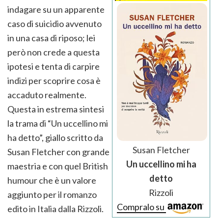
indagare su un apparente
caso di suicidio avvenuto
in una casa di riposo; lei
però non crede a questa
ipotesi e tenta di carpire
indizi per scoprire cosa è
accaduto realmente.
Questa in estrema sintesi
la trama di “Un uccellino mi
ha detto”, giallo scritto da
Susan Fletcher
Susan Fletcher con grande
Un uccellino mi ha
maestria e con quel British
detto
humour che è un valore
Rizzoli
aggiunto per il romanzo
Compralo su
edito in Italia dalla Rizzoli.