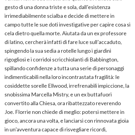
gesto di una donna triste e sola, dall’esistenza
irrimediabilmente scialba e decide di mettere in
campo tutte le sue doti investigative per capire cosa si
cela dietro quella morte. Aiutata da un ex professore
di latino, cercherà infatti di fare luce sull’accaduto,
spingendo la sua sedia a rotelle lungo i giardini
rigogliosi e i corridoi scricchiolanti di Babbington,
spillando confidenze a tutta una serie di personaggi
indimenticabili nella loro incontrastata fragilità: le
cosiddette sorelle Ellwood, irrefrenabili impiccione, la
snobissima Marcella Mistry, e un ex buttafuori
convertito alla Chiesa, ora ribattezzato reverendo
Joe. Florrie non chiede di meglio: potersi mettere in
gioco, ancora una volta, e lanciarsi con rinnovata gioia
in un’avventura capace di risvegliare ricordi,