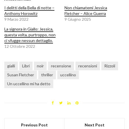
I delitti della Bella di notte –
Non chiamatemi Jessica
Anthony Horowitz
Fletcher – Alice Guerra
9 Marzo 2022
9 Giugno 2025
La signora in Giallo: Jessica,
questa volta, purtroppo, non
ci sfugge nessun dettaglio.
12 Ottobre 2022
gialli
Libri
noir
recensione
recensioni
Rizzoli
Susan Fletcher
thriller
uccellino
Un uccellino mi ha detto
Previous Post
Next Post