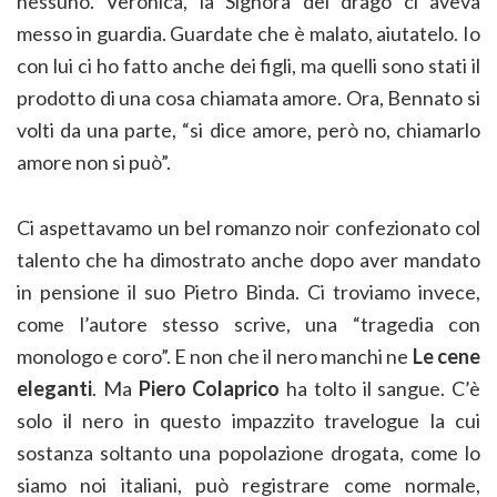
nessuno. Veronica, la Signora del drago ci aveva
messo in guardia. Guardate che è malato, aiutatelo. Io
con lui ci ho fatto anche dei figli, ma quelli sono stati il
prodotto di una cosa chiamata amore. Ora, Bennato si
volti da una parte, “si dice amore, però no, chiamarlo
amore non si può”.
Ci aspettavamo un bel romanzo noir confezionato col
talento che ha dimostrato anche dopo aver mandato
in pensione il suo Pietro Binda. Ci troviamo invece,
come l’autore stesso scrive, una “tragedia con
monologo e coro”. E non che il nero manchi ne
Le cene
eleganti
. Ma
Piero Colaprico
ha tolto il sangue. C’è
solo il nero in questo impazzito travelogue la cui
sostanza soltanto una popolazione drogata, come lo
siamo noi italiani, può registrare come normale,