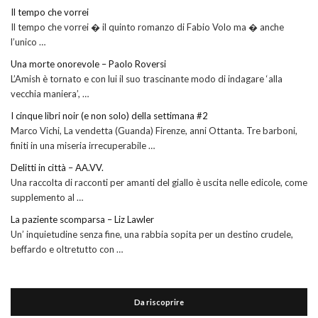
Il tempo che vorrei
Il tempo che vorrei � il quinto romanzo di Fabio Volo ma � anche
l’unico …
Una morte onorevole – Paolo Roversi
L’Amish è tornato e con lui il suo trascinante modo di indagare ‘alla
vecchia maniera’, …
I cinque libri noir (e non solo) della settimana #2
Marco Vichi, La vendetta (Guanda) Firenze, anni Ottanta. Tre barboni,
finiti in una miseria irrecuperabile …
Delitti in città – AA.VV.
Una raccolta di racconti per amanti del giallo è uscita nelle edicole, come
supplemento al …
La paziente scomparsa – Liz Lawler
Un’ inquietudine senza fine, una rabbia sopita per un destino crudele,
beffardo e oltretutto con …
Da riscoprire