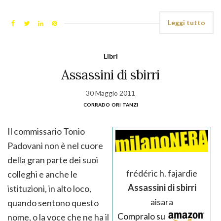
Leggi tutto
Libri
Assassini di sbirri
30 Maggio 2011
corrado ori tanzi
Il commissario Tonio
Padovani non è nel cuore
della gran parte dei suoi
frédéric h. fajardie
colleghi e anche le
Assassini di sbirri
istituzioni, in alto loco,
aisara
quando sentono questo
Compralo su
nome, o la voce che ne ha il