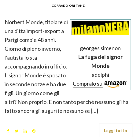
corrado ori tanzi
Norbert Monde, titolare di
una ditta import-export a
Parigi compie 48 anni.
georges simenon
Giorno di pieno inverno,
La fuga del signor
l’autista lo sta
Monde
accompagnando in ufficio.
adelphi
Il signor Monde è sposato
Compralo su
in seconde nozze e ha due
figli. Un giorno come gli
altri? Non proprio. E non tanto perché nessuno gli ha
fatto ancora gli auguri (e nessuno se […]
Leggi tutto