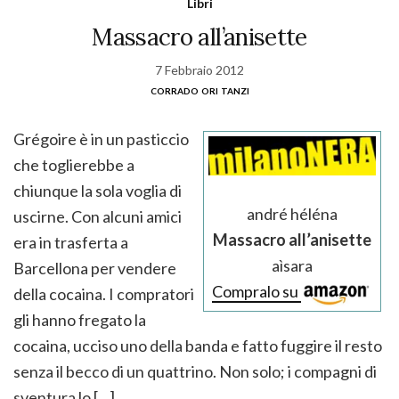
Libri
Massacro all’anisette
7 Febbraio 2012
corrado ori tanzi
Grégoire è in un pasticcio
che toglierebbe a
chiunque la sola voglia di
andré héléna
uscirne. Con alcuni amici
Massacro all’anisette
era in trasferta a
aìsara
Barcellona per vendere
Compralo su
della cocaina. I compratori
gli hanno fregato la
cocaina, ucciso uno della banda e fatto fuggire il resto
senza il becco di un quattrino. Non solo; i compagni di
sventura lo […]