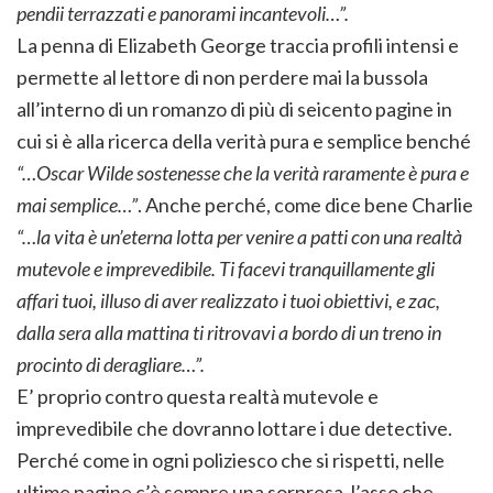
pendii terrazzati e panorami incantevoli…”.
La penna di Elizabeth George traccia profili intensi e
permette al lettore di non perdere mai la bussola
all’interno di un romanzo di più di seicento pagine in
cui si è alla ricerca della verità pura e semplice benché
“…Oscar Wilde sostenesse che la verità raramente è pura e
mai semplice…”
. Anche perché, come dice bene Charlie
“…la vita è un’eterna lotta per venire a patti con una realtà
mutevole e imprevedibile. Ti facevi tranquillamente gli
affari tuoi, illuso di aver realizzato i tuoi obiettivi, e zac,
dalla sera alla mattina ti ritrovavi a bordo di un treno in
procinto di deragliare…”.
E’ proprio contro questa realtà mutevole e
imprevedibile che dovranno lottare i due detective.
Perché come in ogni poliziesco che si rispetti, nelle
ultime pagine c’è sempre una sorpresa, l’asso che