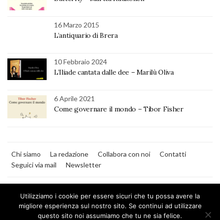
16 Marzo 2015
L’antiquario di Brera
10 Febbraio 2024
L’Iliade cantata dalle dee – Marilù Oliva
6 Aprile 2021
Come governare il mondo – Tibor Fisher
Chi siamo
La redazione
Collabora con noi
Contatti
Seguici via mail
Newsletter
Utilizziamo i cookie per essere sicuri che tu possa avere la
migliore esperienza sul nostro sito. Se continui ad utilizzare
questo sito noi assumiamo che tu ne sia felice.