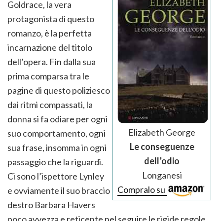
Goldrace, la vera
protagonista di questo
romanzo, è la perfetta
incarnazione del titolo
dell’opera. Fin dalla sua
prima comparsa tra le
pagine di questo poliziesco
dai ritmi compassati, la
donna si fa odiare per ogni
Elizabeth George
suo comportamento, ogni
Le conseguenze
sua frase, insomma in ogni
dell’odio
passaggio che la riguardi.
Longanesi
Ci sono l’ispettore Lynley
Compralo su
e ovviamente il suo braccio
destro Barbara Havers
poco avvezza e reticente nel seguire le rigide regole