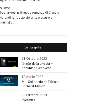
linguistiche. Nell’ultimo secolo …
Le larve
�Le larve� � il nuovo romanzo di Claudio
Morandini, ritratto vibrante e oscuro di
un�Italia …
Da riscoprire
21 Ottobre 2023
Il volo della civetta –
Antonino Genovese
12 Aprile 2022
M – Sul bordo dell’abisso –
Bernard Minier
22 Ottobre 2014
Sventura