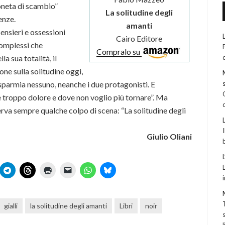
oneta di scambio”
La solitudine degli
enze.
amanti
ensieri e ossessioni
Cairo Editore
 complessi che
Compralo su
a sua totalità, il
one sulla solitudine oggi,
isparmia nessuno, neanche i due protagonisti. E
è troppo dolore e dove non voglio più tornare”. Ma
serva sempre qualche colpo di scena: “La solitudine degli
Giulio Oliani
gialli
la solitudine degli amanti
Libri
noir