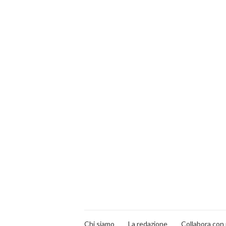
Chi siamo
La redazione
Collabora con 