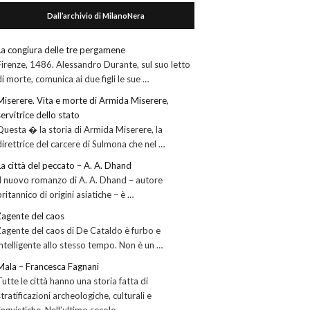
Dall’archivio di MilanoNera
La congiura delle tre pergamene
Firenze, 1486. Alessandro Durante, sul suo letto
di morte, comunica ai due figli le sue …
Miserere. Vita e morte di Armida Miserere,
servitrice dello stato
Questa � la storia di Armida Miserere, la
direttrice del carcere di Sulmona che nel …
La città del peccato – A. A. Dhand
Il nuovo romanzo di A. A. Dhand – autore
britannico di origini asiatiche – è …
L’agente del caos
L’agente del caos di De Cataldo è furbo e
intelligente allo stesso tempo. Non è un …
Mala – Francesca Fagnani
Tutte le città hanno una storia fatta di
stratificazioni archeologiche, culturali e