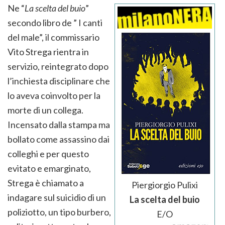
Ne “
La scelta del buio
”
secondo libro de ” I canti
del male”, il commissario
Vito Strega rientra in
servizio, reintegrato dopo
l’inchiesta disciplinare che
lo aveva coinvolto per la
morte di un collega.
Incensato dalla stampa ma
bollato come assassino dai
colleghi e per questo
evitato e emarginato,
Strega è chiamato a
Piergiorgio Pulixi
indagare sul suicidio di un
La scelta del buio
poliziotto, un tipo burbero,
E/O