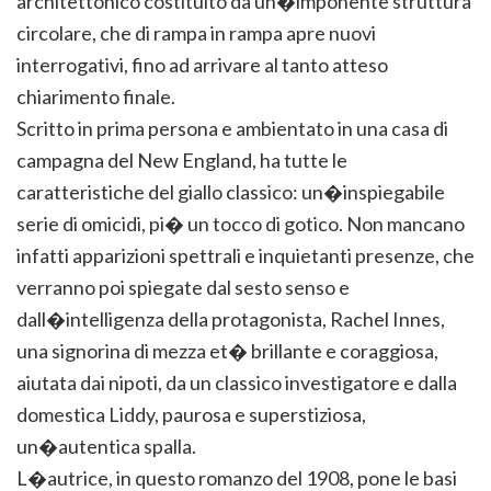
architettonico costituito da un�imponente struttura
circolare, che di rampa in rampa apre nuovi
interrogativi, fino ad arrivare al tanto atteso
chiarimento finale.
Scritto in prima persona e ambientato in una casa di
campagna del New England, ha tutte le
caratteristiche del giallo classico: un�inspiegabile
serie di omicidi, pi� un tocco di gotico. Non mancano
infatti apparizioni spettrali e inquietanti presenze, che
verranno poi spiegate dal sesto senso e
dall�intelligenza della protagonista, Rachel Innes,
una signorina di mezza et� brillante e coraggiosa,
aiutata dai nipoti, da un classico investigatore e dalla
domestica Liddy, paurosa e superstiziosa,
un�autentica spalla.
L�autrice, in questo romanzo del 1908, pone le basi