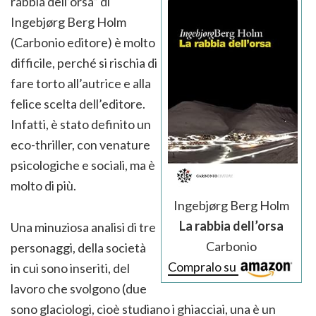
rabbia dell’orsa” di
Ingebjørg Berg Holm
(Carbonio editore) è molto
difficile, perché si rischia di
fare torto all’autrice e alla
felice scelta dell’editore.
Infatti, è stato definito un
eco-thriller, con venature
psicologiche e sociali, ma è
molto di più.
Ingebjørg Berg Holm
La rabbia dell’orsa
Una minuziosa analisi di tre
Carbonio
personaggi, della società
Compralo su
in cui sono inseriti, del
lavoro che svolgono (due
sono glaciologi, cioè studiano i ghiacciai, una è un