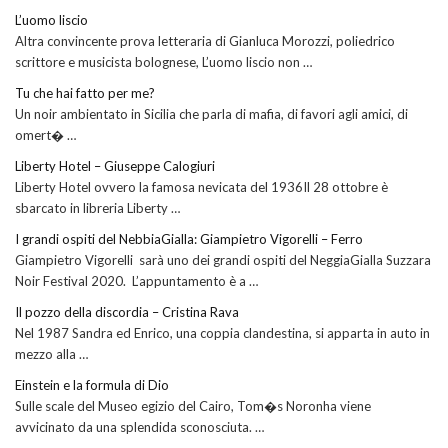
L’uomo liscio
Altra convincente prova letteraria di Gianluca Morozzi, poliedrico
scrittore e musicista bolognese, L’uomo liscio non …
Tu che hai fatto per me?
Un noir ambientato in Sicilia che parla di mafia, di favori agli amici, di
omert� …
Liberty Hotel – Giuseppe Calogiuri
Liberty Hotel ovvero la famosa nevicata del 1936Il 28 ottobre è
sbarcato in libreria Liberty …
I grandi ospiti del NebbiaGialla: Giampietro Vigorelli – Ferro
Giampietro Vigorelli sarà uno dei grandi ospiti del NeggiaGialla Suzzara
Noir Festival 2020. L’appuntamento è a …
Il pozzo della discordia – Cristina Rava
Nel 1987 Sandra ed Enrico, una coppia clandestina, si apparta in auto in
mezzo alla …
Einstein e la formula di Dio
Sulle scale del Museo egizio del Cairo, Tom�s Noronha viene
avvicinato da una splendida sconosciuta. …