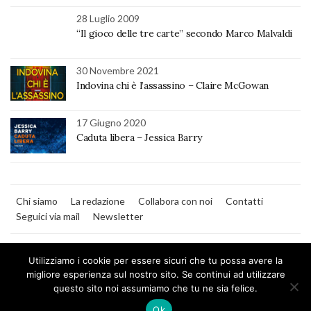
28 Luglio 2009
“Il gioco delle tre carte” secondo Marco Malvaldi
30 Novembre 2021
Indovina chi è l’assassino – Claire McGowan
17 Giugno 2020
Caduta libera – Jessica Barry
Chi siamo
La redazione
Collabora con noi
Contatti
Seguici via mail
Newsletter
Utilizziamo i cookie per essere sicuri che tu possa avere la
migliore esperienza sul nostro sito. Se continui ad utilizzare
questo sito noi assumiamo che tu ne sia felice.
MilanoNera
Ok