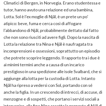
Climatici di Bergen, in Norvegia. Erano studentessa e
tutor, hanno avuto una relazione ed una bambina,
Lotta. Sol è l’ex moglie di Njål, è un prete un po’
atipico: beve, fuma e cerca così di affogare
l’abbandono di Njål, probabilmente dettato dal fatto
che non sono riusciti ad avere figli. Dopo la nascita di
Lotta la relazione tra Nina e Njål è naufragata tra
incomprensioni e ossessioni, soprattutto un episodio
che potrete scoprire leggendo. Il rapporto tra i due è
ai minimi termini anche a causa di un incarico
prestigioso in una spedizione alle isole Svalbard, che si
aggiunge alla lotta per la custodia di Lotta. Intanto
Njål ha ripreso a vedersi con Sol, portando con sé
anche la figlia. In un crescendo di intrecci, di accuse, di
menzogne e di sospetti, che portano i servizi sociali a
intervenire, alla fine Nina accetta la proposta di Njål di