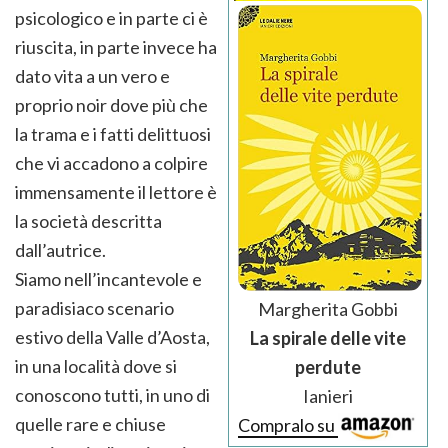
psicologico e in parte ci è
riuscita, in parte invece ha
dato vita a un vero e
proprio noir dove più che
la trama e i fatti delittuosi
che vi accadono a colpire
immensamente il lettore è
la società descritta
dall’autrice.
Siamo nell’incantevole e
paradisiaco scenario
Margherita Gobbi
estivo della Valle d’Aosta,
La spirale delle vite
in una località dove si
perdute
conoscono tutti, in uno di
Ianieri
quelle rare e chiuse
Compralo su