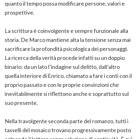
quanto il tempo possa modificare persone, valori e
prospettive.
La scrittura è coinvolgente e sempre funzionale alla
storia. De Marco mantiene alta la tensione senza mai
sacrificare la profondità psicologica dei personaggi.
La ricerca della verità procede infatti su un doppio
binario: da un lato l’indagine sul delitto, dall’altro
quella interiore di Enrico, chiamato a fare i conti con il
proprio passato e con le proprie convinzioni che
inevitabilmente si riflettono anche e soprattutto sul
suo presente.
Nella travolgente seconda parte del romanzo, tutti i
tasselli del mosaico trovano progressivamente posto
colpendo il lettore senza soluzione di continuità. È qui