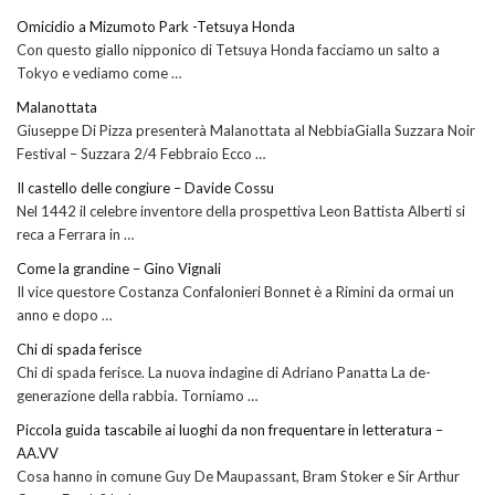
Omicidio a Mizumoto Park -Tetsuya Honda
Con questo giallo nipponico di Tetsuya Honda facciamo un salto a
Tokyo e vediamo come …
Malanottata
Giuseppe Di Pizza presenterà Malanottata al NebbiaGialla Suzzara Noir
Festival – Suzzara 2/4 Febbraio Ecco …
Il castello delle congiure – Davide Cossu
Nel 1442 il celebre inventore della prospettiva Leon Battista Alberti si
reca a Ferrara in …
Come la grandine – Gino Vignali
Il vice questore Costanza Confalonieri Bonnet è a Rimini da ormai un
anno e dopo …
Chi di spada ferisce
Chi di spada ferisce. La nuova indagine di Adriano Panatta La de-
generazione della rabbia. Torniamo …
Piccola guida tascabile ai luoghi da non frequentare in letteratura –
AA.VV
Cosa hanno in comune Guy De Maupassant, Bram Stoker e Sir Arthur