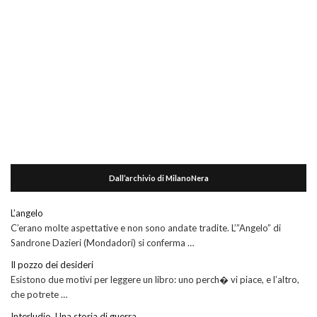
Dall’archivio di MilanoNera
L’angelo
C’erano molte aspettative e non sono andate tradite. L’”Angelo” di
Sandrone Dazieri (Mondadori) si conferma …
Il pozzo dei desideri
Esistono due motivi per leggere un libro: uno perch� vi piace, e l’altro,
che potrete …
Interludio. Una storia di guerra