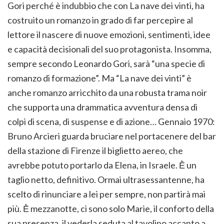
Gori perché è indubbio che con La nave dei vinti, ha
costruito un romanzo in grado di far percepire al
lettore il nascere di nuove emozioni, sentimenti, idee
e capacità decisionali del suo protagonista. Insomma,
sempre secondo Leonardo Gori, sarà “una specie di
romanzo di formazione”. Ma “La nave dei vinti” è
anche romanzo arricchito da una robusta trama noir
che supporta una drammatica avventura densa di
colpi di scena, di suspense e di azione… Gennaio 1970:
Bruno Arcieri guarda bruciare nel portacenere del bar
della stazione di Firenze il biglietto aereo, che
avrebbe potuto portarlo da Elena, in Israele. Ḕ un
taglio netto, definitivo. Ormai ultrasessantenne, ha
scelto di rinunciare a lei per sempre, non partirà mai
più. Ḕ mezzanotte, ci sono solo Marie, il conforto della
sua presenza, il vederla seduta al tavolino accanto a