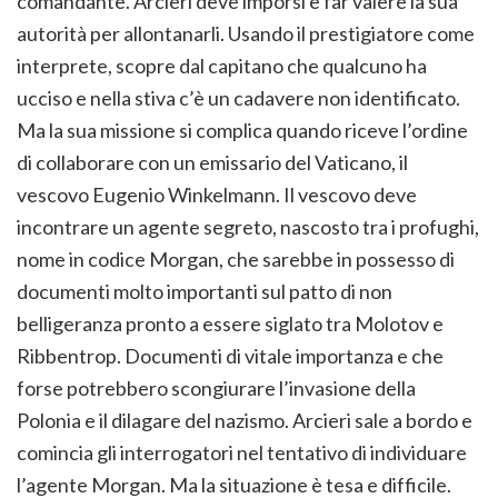
comandante. Arcieri deve imporsi e far valere la sua
autorità per allontanarli. Usando il prestigiatore come
interprete, scopre dal capitano che qualcuno ha
ucciso e nella stiva c’è un cadavere non identificato.
Ma la sua missione si complica quando riceve l’ordine
di collaborare con un emissario del Vaticano, il
vescovo Eugenio Winkelmann. Il vescovo deve
incontrare un agente segreto, nascosto tra i profughi,
nome in codice Morgan, che sarebbe in possesso di
documenti molto importanti sul patto di non
belligeranza pronto a essere siglato tra Molotov e
Ribbentrop. Documenti di vitale importanza e che
forse potrebbero scongiurare l’invasione della
Polonia e il dilagare del nazismo. Arcieri sale a bordo e
comincia gli interrogatori nel tentativo di individuare
l’agente Morgan. Ma la situazione è tesa e difficile.