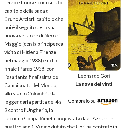
terzo e finora sconosciuto
capitolo della saga di
Bruno Arcieri, capitolo che
poi è il seguito della sua
nuova versione di Nero di
Maggio (con la principesca
visita di Hitler a Firenze
nel maggio 1938) e di La
finale (Parigi 1938, con
Leonardo Gori
l’esaltante finalissima del
La nave dei vinti
Campionato del Mondo,
allo stadio Colombès: la
Compralo su
leggendaria partita del 4 a
2 contro l’Ungheria, la
seconda Coppa Rimet conquistata dagli Azzurri in
quattro anni). Vi dico dubito che Gori ha centrato in