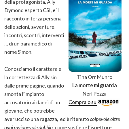
della protagonista, Ally
Dymond esperta CSI, e il
racconto in terza persona
delle azioni, avventure,
incontri, scontri, interventi
… di un paramedico di
nome Simon.
Conosciamo il carattere e
Tina Orr Munro
la correttezza di Ally sin
La morte mi guarda
dalle prime pagine, quando
Neri Pozza
smonta l’impianto
Compralo su
accusatorio ai danni di un
giovane, che potrebbe
aver ucciso una ragazza, ed è ritenuto
colpevole oltre
ogni ragionevole dubbio
, come sostiene l’ispettore