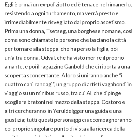
Egli è ormai un ex-poliziotto ed è tenace nel rimanerlo,
resistendo a ogni turbamento, ma verrà presto e
irrimediabilmente risvegliato dal proprio ascetismo.
Prima una donna, Tsetseg, una borghese nomane, così
come sono chiamate le persone che lasciano la città
per tornare alla steppa, che ha perso la figlia, poi
un’altra donna, Odval, che ha visto morire il proprio
amante, e poi il ragazzino Ganbold che ci riporta a una
scoperta sconcertante. A loro si uniranno anche “i
quattro cani randagi”, un gruppo di artisti vagabondi in
viaggio su un minibus russo, tra cui Al, che dipinge
scogliere bretoni nel mezzo della steppa. Costoro e
altri cercheranno in Yeruldelgger una guida e una
giustizia; tutti questi personaggi ci accompagneranno
col proprio singolare punto di vista alla ricerca della