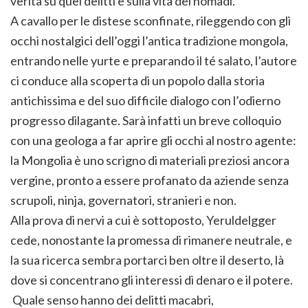
verità su quei delitti e sulla vita dei nomadi.
A cavallo per le distese sconfinate, rileggendo con gli
occhi nostalgici dell’oggi l’antica tradizione mongola,
entrando nelle yurte e preparando il té salato, l’autore
ci conduce alla scoperta di un popolo dalla storia
antichissima e del suo difficile dialogo con l’odierno
progresso dilagante. Sarà infatti un breve colloquio
con una geologa a far aprire gli occhi al nostro agente:
la Mongolia è uno scrigno di materiali preziosi ancora
vergine, pronto a essere profanato da aziende senza
scrupoli, ninja, governatori, stranieri e non.
Alla prova di nervi a cui è sottoposto, Yeruldelgger
cede, nonostante la promessa di rimanere neutrale, e
la sua ricerca sembra portarci ben oltre il deserto, là
dove si concentrano gli interessi di denaro e il potere.
Quale senso hanno dei delitti macabri,