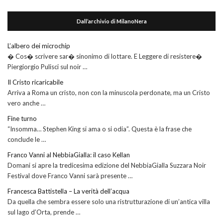
Dall’archivio di MilanoNera
L’albero dei microchip
� Cos� scrivere sar� sinonimo di lottare. E Leggere di resistere�
Piergiorgio Pulisci sul noir …
Il Cristo ricaricabile
Arriva a Roma un cristo, non con la minuscola perdonate, ma un Cristo
vero anche …
Fine turno
“Insomma… Stephen King si ama o si odia”. Questa è la frase che
conclude le …
Franco Vanni al NebbiaGialla: il caso Kellan
Domani si apre la tredicesima edizione del NebbiaGialla Suzzara Noir
Festival dove Franco Vanni sarà presente …
Francesca Battistella – La verità dell’acqua
Da quella che sembra essere solo una ristrutturazione di un’antica villa
sul lago d’Orta, prende …