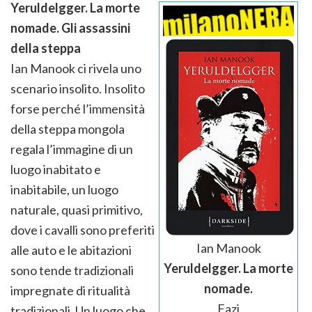
Yeruldelgger. La morte
nomade. Gli assassini
della steppa
Ian Manook ci rivela uno
scenario insolito. Insolito
forse perché l’immensità
della steppa mongola
regala l’immagine di un
luogo inabitato e
inabitabile, un luogo
naturale, quasi primitivo,
dove i cavalli sono preferiti
Ian Manook
alle auto e le abitazioni
Yeruldelgger. La morte
sono tende tradizionali
nomade.
impregnate di ritualità
Fazi
tradizionali. Un luogo che