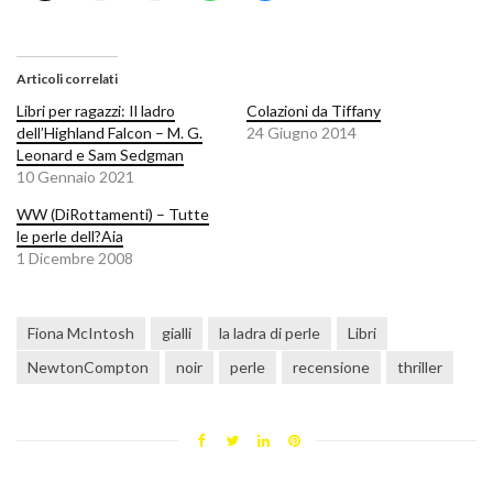
Articoli correlati
Libri per ragazzi: Il ladro
Colazioni da Tiffany
dell’Highland Falcon – M. G.
24 Giugno 2014
Leonard e Sam Sedgman
10 Gennaio 2021
WW (DiRottamenti) – Tutte
le perle dell?Aia
1 Dicembre 2008
Fiona McIntosh
gialli
la ladra di perle
Libri
NewtonCompton
noir
perle
recensione
thriller