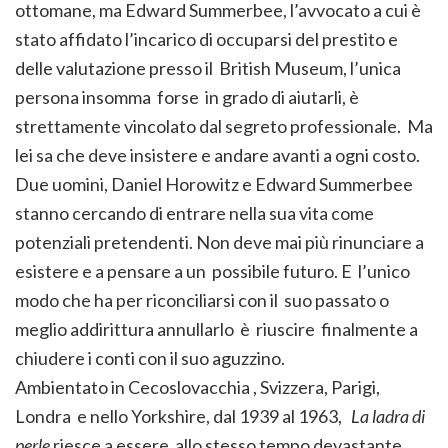
ottomane, ma Edward Summerbee, l’avvocato a cui è
stato affidato l’incarico di occuparsi del prestito e
delle valutazione presso il British Museum, l’unica
persona insomma forse in grado di aiutarli, è
strettamente vincolato dal segreto professionale. Ma
lei sa che deve insistere e andare avanti a ogni costo.
Due uomini, Daniel Horowitz e Edward Summerbee
stanno cercando di entrare nella sua vita come
potenziali pretendenti. Non deve mai più rinunciare a
esistere e a pensare a un possibile futuro. E l’unico
modo che ha per riconciliarsi con il suo passato o
meglio addirittura annullarlo è riuscire finalmente a
chiudere i conti con il suo aguzzino.
Ambientato in Cecoslovacchia , Svizzera, Parigi,
Londra e nello Yorkshire, dal 1939 al 1963,
La ladra di
perle
riesce a essere allo stesso tempo devastante