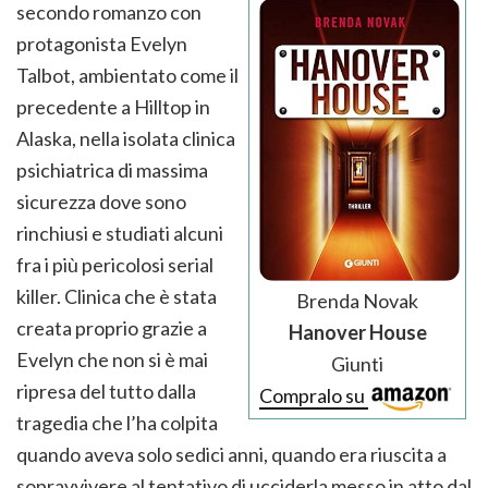
secondo romanzo con
protagonista Evelyn
Talbot, ambientato come il
precedente a Hilltop in
Alaska, nella isolata clinica
psichiatrica di massima
sicurezza dove sono
rinchiusi e studiati alcuni
fra i più pericolosi serial
killer. Clinica che è stata
Brenda Novak
creata proprio grazie a
Hanover House
Evelyn che non si è mai
Giunti
ripresa del tutto dalla
Compralo su
tragedia che l’ha colpita
quando aveva solo sedici anni, quando era riuscita a
sopravvivere al tentativo di ucciderla messo in atto dal