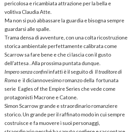
pericolosa e ricambiata attrazione per la bella e
volitiva Claudia Atte.
Ma non si può abbassare la guardia e bisogna sempre
guardarsi alle spalle.
Trama densa di avventure, con una colta ricostruzione
storica ambientale perfettamente calibrata come
Scarrow sa fare bene e che ci lascia con il gusto
dell’attesa . Alla prossima puntata dunque.
Impero senza confini
infatti è il seguito di
Il traditore di
Roma
e il diciannovesimo romanzo della fortunata
serie Eagles of the Empire Series che vede come
protagonisti Macrone e Catone.
Simon Scarrow grande e straordinario romanziere
storico. Un grande per il raffinato modo in cui sempre
costruisce e fa muovere i suoi personaggi,
straordinario perché ha saputo cogliere e raccontare