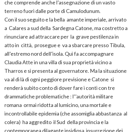
che comprende anche l’assegnazione di un vasto
terreno fuori dalle porte di Camulodunum.
Con il suo seguito e la bella amante imperiale, arrivato
a Calares a sud della Sardegna Catone, ma costretto a
rinunciare ad attraccare per la grave pestilenza in
atto in città, prosegue e va a sbarcare presso Tibula,
all’estremo nord dell’isola. Qui fa accompagnare
Claudia Atte in una villa di sua proprietà vicino a
Tharros e si presenta al governatore. Ma la situazione
va al di là di ogni peggiore previsione e Catone si
renderà subito conto di dover fare i conti con tre
drammatiche problematiche : l’’autorità militare
romana ormai ridotta al lumicino, una mortale e
incontrollabile epidemia (che assomiglia abbastanza al
colera) ha aggredito il Sud della provincia e la
contemporanea dilagante insidiosa insurrezione dei