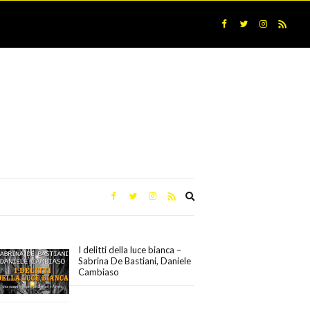
Expand
search
form
I delitti della luce bianca –
Sabrina De Bastiani, Daniele
Cambiaso