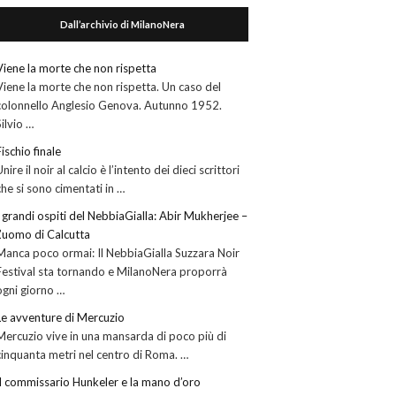
Dall’archivio di MilanoNera
Viene la morte che non rispetta
Viene la morte che non rispetta. Un caso del
colonnello Anglesio Genova. Autunno 1952.
Silvio …
Fischio finale
Unire il noir al calcio è l’intento dei dieci scrittori
che si sono cimentati in …
I grandi ospiti del NebbiaGialla: Abir Mukherjee –
L’uomo di Calcutta
Manca poco ormai: Il NebbiaGialla Suzzara Noir
Festival sta tornando e MilanoNera proporrà
ogni giorno …
Le avventure di Mercuzio
Mercuzio vive in una mansarda di poco più di
cinquanta metri nel centro di Roma. …
Il commissario Hunkeler e la mano d’oro