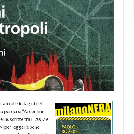
cato alle indagini del
ò perdersi “Ai confini
rle, scritte tra il 2007 e
ivi per leggerle sono