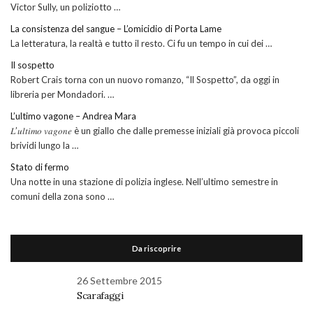
Victor Sully, un poliziotto …
La consistenza del sangue – L’omicidio di Porta Lame
La letteratura, la realtà e tutto il resto. Ci fu un tempo in cui dei …
Il sospetto
Robert Crais torna con un nuovo romanzo, “Il Sospetto”, da oggi in
libreria per Mondadori. …
L’ultimo vagone – Andrea Mara
𝐿’𝑢𝑙𝑡𝑖𝑚𝑜 𝑣𝑎𝑔𝑜𝑛𝑒 è un giallo che dalle premesse iniziali già provoca piccoli
brividi lungo la …
Stato di fermo
Una notte in una stazione di polizia inglese. Nell’ultimo semestre in
comuni della zona sono …
Da riscoprire
26 Settembre 2015
Scarafaggi