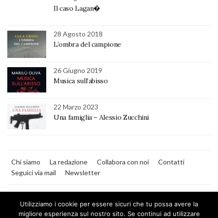
Il caso Lagan�
28 Agosto 2018
L’ombra del campione
26 Giugno 2019
Musica sull’abisso
22 Marzo 2023
Una famiglia – Alessio Zucchini
Chi siamo
La redazione
Collabora con noi
Contatti
Seguici via mail
Newsletter
Utilizziamo i cookie per essere sicuri che tu possa avere la
migliore esperienza sul nostro sito. Se continui ad utilizzare