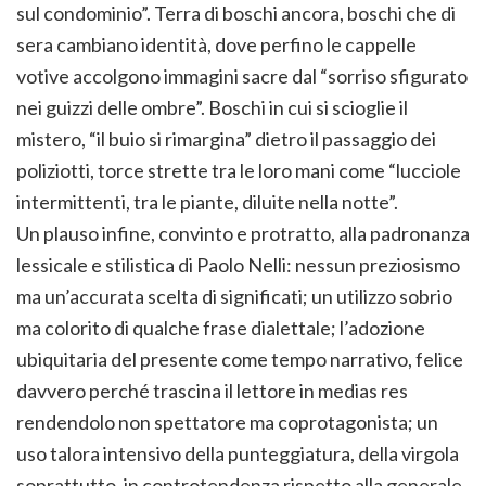
sul condominio”. Terra di boschi ancora, boschi che di
sera cambiano identità, dove perfino le cappelle
votive accolgono immagini sacre dal “sorriso sfigurato
nei guizzi delle ombre”. Boschi in cui si scioglie il
mistero, “il buio si rimargina” dietro il passaggio dei
poliziotti, torce strette tra le loro mani come “lucciole
intermittenti, tra le piante, diluite nella notte”.
Un plauso infine, convinto e protratto, alla padronanza
lessicale e stilistica di Paolo Nelli: nessun preziosismo
ma un’accurata scelta di significati; un utilizzo sobrio
ma colorito di qualche frase dialettale; l’adozione
ubiquitaria del presente come tempo narrativo, felice
davvero perché trascina il lettore in medias res
rendendolo non spettatore ma coprotagonista; un
uso talora intensivo della punteggiatura, della virgola
soprattutto, in controtendenza rispetto alla generale