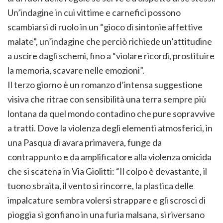
Un’indagine in cui vittime e carnefici possono
scambiarsi di ruolo in un “gioco di sintonie affettive
malate”, un’indagine che perciò richiede un’attitudine
a uscire dagli schemi, fino a “violare ricordi, prostituire
la memoria, scavare nelle emozioni”.
Il terzo giorno è un romanzo d’intensa suggestione
visiva che ritrae con sensibilità una terra sempre più
lontana da quel mondo contadino che pure sopravvive
a tratti. Dove la violenza degli elementi atmosferici, in
una Pasqua di avara primavera, funge da
contrappunto e da amplificatore alla violenza omicida
che si scatena in Via Giolitti: “Il colpo è devastante, il
tuono sbraita, il vento si rincorre, la plastica delle
impalcature sembra volersi strappare e gli scrosci di
pioggia si gonfiano in una furia malsana, si riversano