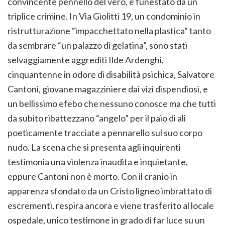
convincente pennello del vero, è funestato da un
triplice crimine. In Via Giolitti 19, un condominio in
ristrutturazione “impacchettato nella plastica” tanto
da sembrare “un palazzo di gelatina”, sono stati
selvaggiamente aggrediti Ilde Ardenghi,
cinquantenne in odore di disabilità psichica, Salvatore
Cantoni, giovane magazziniere dai vizi dispendiosi, e
un bellissimo efebo che nessuno conosce ma che tutti
da subito ribattezzano “angelo” per il paio di ali
poeticamente tracciate a pennarello sul suo corpo
nudo. La scena che si presenta agli inquirenti
testimonia una violenza inaudita e inquietante,
eppure Cantoni non è morto. Con il cranio in
apparenza sfondato da un Cristo ligneo imbrattato di
escrementi, respira ancora e viene trasferito al locale
ospedale, unico testimone in grado di far luce su un