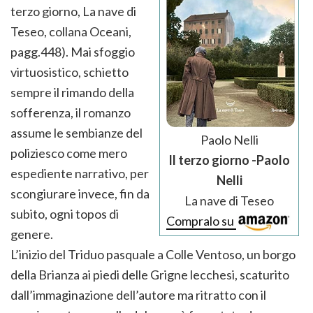
terzo giorno, La nave di
Teseo, collana Oceani,
pagg.448). Mai sfoggio
virtuosistico, schietto
sempre il rimando della
sofferenza, il romanzo
assume le sembianze del
Paolo Nelli
poliziesco come mero
Il terzo giorno -Paolo
espediente narrativo, per
Nelli
scongiurare invece, fin da
La nave di Teseo
subito, ogni topos di
Compralo su
genere.
L’inizio del Triduo pasquale a Colle Ventoso, un borgo
della Brianza ai piedi delle Grigne lecchesi, scaturito
dall’immaginazione dell’autore ma ritratto con il