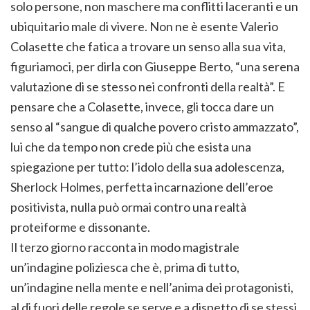
solo persone, non maschere ma conflitti laceranti e un
ubiquitario male di vivere. Non ne è esente Valerio
Colasette che fatica a trovare un senso alla sua vita,
figuriamoci, per dirla con Giuseppe Berto, “una serena
valutazione di se stesso nei confronti della realtà”. E
pensare che a Colasette, invece, gli tocca dare un
senso al “sangue di qualche povero cristo ammazzato”,
lui che da tempo non crede più che esista una
spiegazione per tutto: l’idolo della sua adolescenza,
Sherlock Holmes, perfetta incarnazione dell’eroe
positivista, nulla può ormai contro una realtà
proteiforme e dissonante.
Il terzo giorno racconta in modo magistrale
un’indagine poliziesca che è, prima di tutto,
un’indagine nella mente e nell’anima dei protagonisti,
al di fuori delle regole se serve e a dispetto di se stessi.