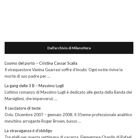
Dall’archivio di MilanoNera
L’uomo del porto – Cristina Cassar Scalia
Il vicequestore Vanina Guarrasi soffre d’incubi. Ogni notte rivive la
morte di suo padre per …
La gang delle 3 B – Massimo Lugli
L’ultimo romanzo di Massimo Lugli è dedicato alle gesta della Banda dei
Marsigliesi, che imperversò …
Il cacciatore di teste
Oslo. Dicembre 2007 – gennaio 2008. Il 35enne professionale analitico
meschino arrogante Roger Brown, basso …
La stravaganza è d’obbligo
Tre gialli per questa settimana di vacanza. Elementare Chaplin di Rafael