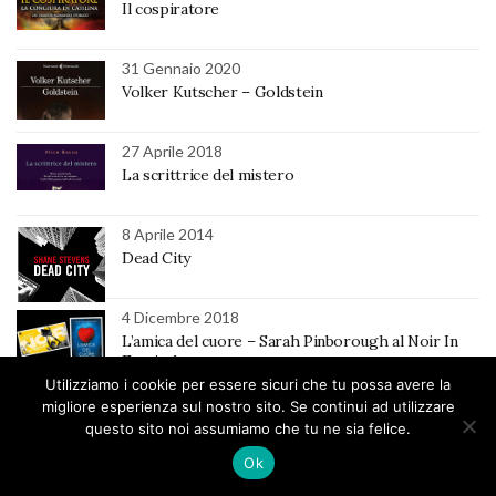
Il cospiratore
31 Gennaio 2020
Volker Kutscher – Goldstein
27 Aprile 2018
La scrittrice del mistero
8 Aprile 2014
Dead City
4 Dicembre 2018
L’amica del cuore – Sarah Pinborough al Noir In
Festival
Utilizziamo i cookie per essere sicuri che tu possa avere la
20 Febbraio 2015
migliore esperienza sul nostro sito. Se continui ad utilizzare
Selva oscura
questo sito noi assumiamo che tu ne sia felice.
Ok