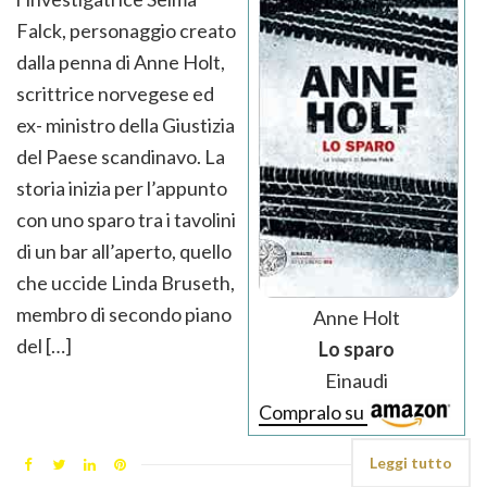
Falck, personaggio creato
dalla penna di Anne Holt,
scrittrice norvegese ed
ex- ministro della Giustizia
del Paese scandinavo. La
storia inizia per l’appunto
con uno sparo tra i tavolini
di un bar all’aperto, quello
che uccide Linda Bruseth,
membro di secondo piano
Anne Holt
del […]
Lo sparo
Einaudi
Compralo su
Leggi tutto