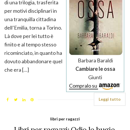
di una trilogia, trasferita
per motivi disciplinari in
una tranquilla cittadina
dell’Emilia, torna a Torino.
Là dove per lei tutto è
finito e al tempo stesso
ricominciato, in quanto ha
Barbara Baraldi
dovuto abbandonare quel
Cambiare le ossa
che era […]
Giunti
Compralo su
Leggi tutto
libri per ragazzi
Libri per ragazzi: Odio le bugie.