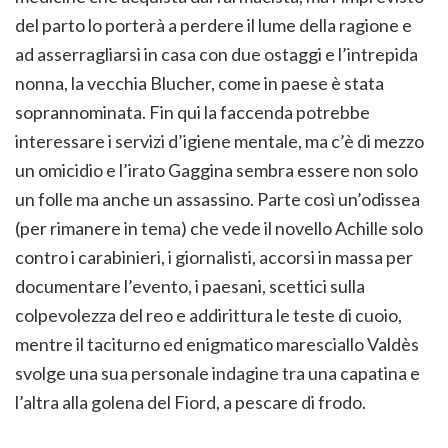
del parto lo porterà a perdere il lume della ragione e
ad asserragliarsi in casa con due ostaggi e l’intrepida
nonna, la vecchia Blucher, come in paese è stata
soprannominata. Fin qui la faccenda potrebbe
interessare i servizi d’igiene mentale, ma c’è di mezzo
un omicidio e l’irato Gaggina sembra essere non solo
un folle ma anche un assassino. Parte così un’odissea
(per rimanere in tema) che vede il novello Achille solo
contro i carabinieri, i giornalisti, accorsi in massa per
documentare l’evento, i paesani, scettici sulla
colpevolezza del reo e addirittura le teste di cuoio,
mentre il taciturno ed enigmatico maresciallo Valdès
svolge una sua personale indagine tra una capatina e
l’altra alla golena del Fiord, a pescare di frodo.