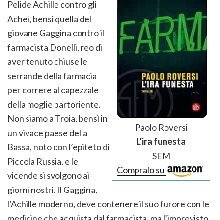
Pelide Achille contro gli
Achei, bensì quella del
giovane Gaggina contro il
farmacista Donelli, reo di
aver tenuto chiuse le
serrande della farmacia
per correre al capezzale
della moglie partoriente.
Non siamo a Troia, bensì in
Paolo Roversi
un vivace paese della
L’ira funesta
Bassa, noto con l’epiteto di
SEM
Piccola Russia, e le
Compralo su
vicende si svolgono ai
giorni nostri. Il Gaggina,
l’Achille moderno, deve contenere il suo furore con le
medicine che acquista dal farmacista, ma l’imprevisto