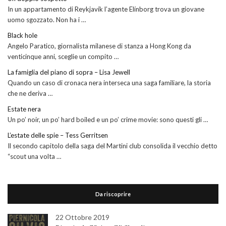
In un appartamento di Reykjavík l’agente Elínborg trova un giovane
uomo sgozzato. Non ha i …
Black hole
Angelo Paratico, giornalista milanese di stanza a Hong Kong da
venticinque anni, sceglie un compito …
La famiglia del piano di sopra – Lisa Jewell
Quando un caso di cronaca nera interseca una saga familiare, la storia
che ne deriva …
Estate nera
Un po’ noir, un po’ hard boiled e un po’ crime movie: sono questi gli …
L’estate delle spie – Tess Gerritsen
Il secondo capitolo della saga del Martini club consolida il vecchio detto
“scout una volta …
Da riscoprire
22 Ottobre 2019