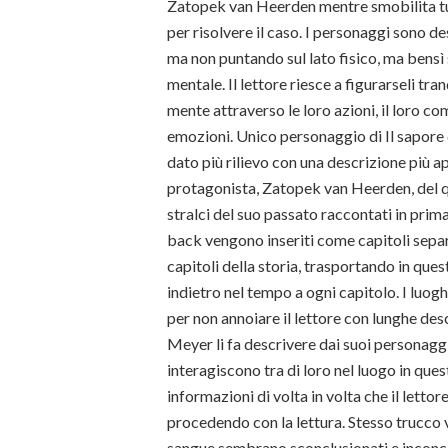
Zatopek van Heerden mentre smobilita tu
per risolvere il caso. I personaggi sono d
ma non puntando sul lato fisico, ma bensì
mentale. Il lettore riesce a figurarseli tr
mente attraverso le loro azioni, il loro c
emozioni. Unico personaggio di Il sapore 
dato più rilievo con una descrizione più a
protagonista, Zatopek van Heerden, del qu
stralci del suo passato raccontati in prim
back vengono inseriti come capitoli separat
capitoli della storia, trasportando in ques
indietro nel tempo a ogni capitolo. I luog
per non annoiare il lettore con lunghe desc
Meyer li fa descrivere dai suoi personag
interagiscono tra di loro nel luogo in que
informazioni di volta in volta che il lettore
procedendo con la lettura. Stesso trucco vie
sangue sembrano sconclusionati e inconc