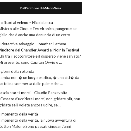
Dall’archivio di MilanoNera
Scrittori al veleno – Nicola Lecca
Mistero alle Cinque TerreIronico, pungente, un
giallo che è anche una denuncia di un certo …
Il detective selvaggio -Jonathan Lethem –
Vincitore del Chandler Award al Noir In Festival
Chi tra il soccorritore e il disperso viene salvato?
Mi presento, sono Capitan Ovvio e …
I giorni della rotonda
Samba non � un luogo esotico, � una citt� da
cartolina sommersa dalle palme che …
Lascia stare i morti – Claudio Panzavolta
«Cessate d’uccidere i morti, non gridate più, non
gridate se li volete ancora udire, se …
Il momento della verità
Il momento della verità, la nuova avventura di
Cotton Malone Sono passati cinquant’anni