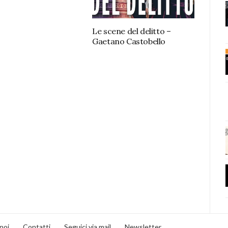
Le scene del delitto –
Gaetano Castobello
noi
Contatti
Seguici via mail
Newsletter