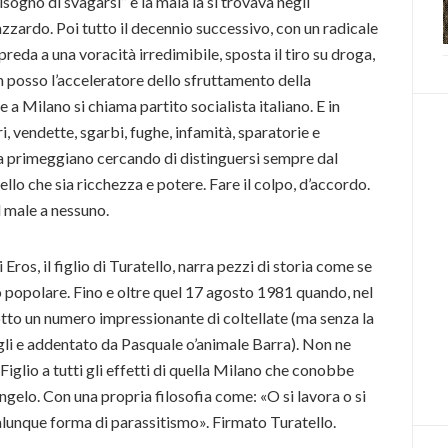
isogno di svagarsi” e la mala la si trovava negli
azzardo. Poi tutto il decennio successivo, con un radicale
preda a una voracità irredimibile, sposta il tiro su droga,
on posso l’acceleratore dello sfruttamento della
 a Milano si chiama partito socialista italiano. E in
ri, vendette, sgarbi, fughe, infamità, sparatorie e
a primeggiano cercando di distinguersi sempre dal
llo che sia ricchezza e potere. Fare il colpo, d’accordo.
l male a nessuno.
 Eros, il figlio di Turatello, narra pezzi di storia come se
 popolare. Fino e oltre quel 17 agosto 1981 quando, nel
otto un numero impressionante di coltellate (ma senza la
gli e addentato da Pasquale o’animale Barra). Non ne
 Figlio a tutti gli effetti di quella Milano che conobbe
’angelo. Con una propria filosofia come: «O si lavora o si
ualunque forma di parassitismo». Firmato Turatello.