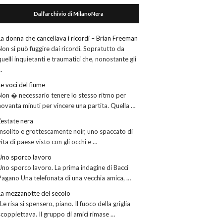
Dall’archivio di MilanoNera
La donna che cancellava i ricordi – Brian Freeman
Non si può fuggire dai ricordi. Sopratutto da
quelli inquietanti e traumatici che, nonostante gli
…
Le voci del fiume
Non � necessario tenere lo stesso ritmo per
novanta minuti per vincere una partita. Quella …
L’estate nera
Insolito e grottescamente noir, uno spaccato di
vita di paese visto con gli occhi e …
Uno sporco lavoro
Uno sporco lavoro. La prima indagine di Bacci
Pagano Una telefonata di una vecchia amica, …
La mezzanotte del secolo
“Le risa si spensero, piano. Il fuoco della griglia
scoppiettava. Il gruppo di amici rimase …