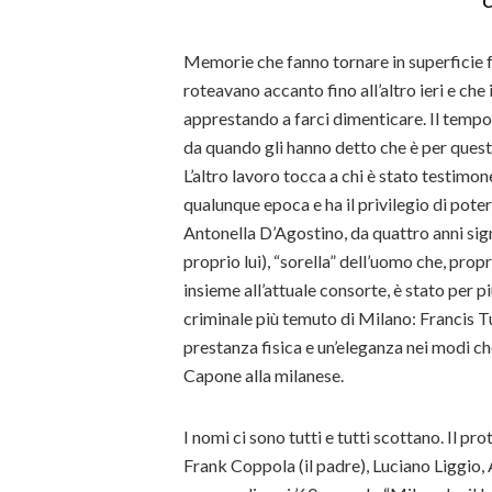
C
Memorie che fanno tornare in superficie fa
roteavano accanto fino all’altro ieri e che 
apprestando a farci dimenticare. Il tempo 
da quando gli hanno detto che è per quest
L’altro lavoro tocca a chi è stato testimo
qualunque epoca e ha il privilegio di pot
Antonella D’Agostino, da quattro anni sign
proprio lui), “sorella” dell’uomo che, prop
insieme all’attuale consorte, è stato per pi
criminale più temuto di Milano: Francis Tu
prestanza fisica e un’eleganza nei modi ch
Capone alla milanese.
I nomi ci sono tutti e tutti scottano. Il p
Frank Coppola (il padre), Luciano Liggio