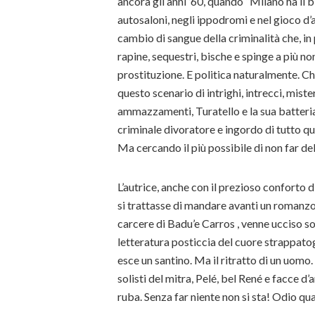
ancora gli anni ’60, quando “Milano ha il b
autosaloni, negli ippodromi e nel gioco d’
cambio di sangue della criminalità che, in 
rapine, sequestri, bische e spinge a più n
prostituzione. E politica naturalmente. Che
questo scenario di intrighi, intrecci, miste
ammazzamenti, Turatello e la sua batteri
criminale divoratore e ingordo di tutto que
Ma cercando il più possibile di non far de
L’autrice, anche con il prezioso conforto di
si trattasse di mandare avanti un romanzo
carcere di Badu’e Carros , venne ucciso s
letteratura posticcia del cuore strappato
esce un santino. Ma il ritratto di un uomo.
solisti del mitra, Pelé, bel René e facce d
ruba. Senza far niente non si sta! Odio q