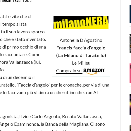
orrado Ori Tanzi
tti e vite che ci
il tempo si sta
fa il suo lavoro sporco
o che è stato inventato.
Antonella D’Agostino
ne di primo occhio di una
Francis faccia d’angelo
erlo raccontare. Come
(La Milano di Turatello)
ora Vallanzasca (lui,
Le Milieu
rio
Compralo su
ù di un decennio il
ratello, “Faccia d’angelo” per le cronache, per via di una
e lo facevano più vicino a un cherubino che a un Al
rotagonista, il vice Carlo Argento, Renato Vallanzasca,
, Angelo Epaminonda, la Banda della Magliana. Ci sono