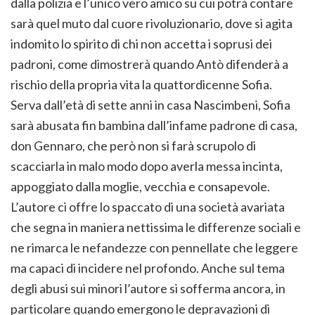
dalla polizia e l’unico vero amico su cui potrà contare
sarà quel muto dal cuore rivoluzionario, dove si agita
indomito lo spirito di chi non accetta i soprusi dei
padroni, come dimostrerà quando Antò difenderà a
rischio della propria vita la quattordicenne Sofia.
Serva dall’età di sette anni in casa Nascimbeni, Sofia
sarà abusata fin bambina dall’infame padrone di casa,
don Gennaro, che però non si farà scrupolo di
scacciarla in malo modo dopo averla messa incinta,
appoggiato dalla moglie, vecchia e consapevole.
L’autore ci offre lo spaccato di una società avariata
che segna in maniera nettissima le differenze sociali e
ne rimarca le nefandezze con pennellate che leggere
ma capaci di incidere nel profondo. Anche sul tema
degli abusi sui minori l’autore si sofferma ancora, in
particolare quando emergono le depravazioni di