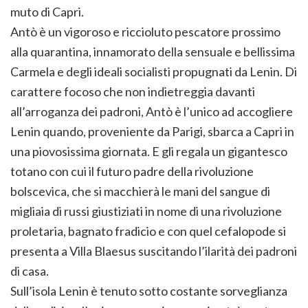
muto di Capri.
Antò è un vigoroso e riccioluto pescatore prossimo
alla quarantina, innamorato della sensuale e bellissima
Carmela e degli ideali socialisti propugnati da Lenin. Di
carattere focoso che non indietreggia davanti
all’arroganza dei padroni, Antò è l’unico ad accogliere
Lenin quando, proveniente da Parigi, sbarca a Capri in
una piovosissima giornata. E gli regala un gigantesco
totano con cui il futuro padre della rivoluzione
bolscevica, che si macchierà le mani del sangue di
migliaia di russi giustiziati in nome di una rivoluzione
proletaria, bagnato fradicio e con quel cefalopode si
presenta a Villa Blaesus suscitando l’ilarità dei padroni
di casa.
Sull’isola Lenin è tenuto sotto costante sorveglianza