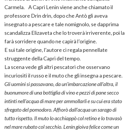
Carmela. A Capri Lenin viene anche chiamato il
professore Drin drin, dopo che Antò gli aveva
insegnato a pescare e tale nomignolo, se dapprima
scandalizza Elizaveta che lo troverà irriverente, poi la
farà sorridere quando ne capirà l’origine.
E sui tale origine, l’autore ci regala pennellate
struggente della Capri del tempo.
La scena vede gli altri pescatori che osservano
incuriositi il russo e il muto che gli insegna a pescare.
Gli uomini si passavano, da un’imbarcazione all’altra, il
buonumore di una bottiglia di vino e pezzi di pane secco
intinti nell’acqua di mare per ammollarli e su cui era stato
sfregato del pomodoro. Affiorò dall’acqua un sarago di
tutto rispetto. Il muto lo acchiappò col retino e lo travasò
nel mare rubato col secchio. Lenin gioiva felice come un