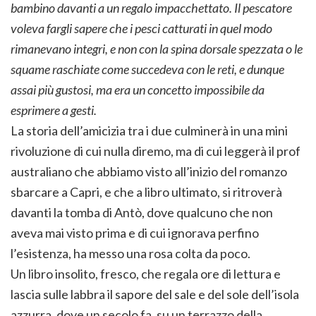
bambino davanti a un regalo impacchettato. Il pescatore
voleva fargli sapere che i pesci catturati in quel modo
rimanevano integri, e non con la spina dorsale spezzata o le
squame raschiate come succedeva con le reti, e dunque
assai più gustosi, ma era un concetto impossibile da
esprimere a gesti.
La storia dell’amicizia tra i due culminerà in una mini
rivoluzione di cui nulla diremo, ma di cui leggerà il prof
australiano che abbiamo visto all’inizio del romanzo
sbarcare a Capri, e che a libro ultimato, si ritroverà
davanti la tomba di Antò, dove qualcuno che non
aveva mai visto prima e di cui ignorava perfino
l’esistenza, ha messo una rosa colta da poco.
Un libro insolito, fresco, che regala ore di lettura e
lascia sulle labbra il sapore del sale e del sole dell’isola
azzurra, dove un secolo fa, su un terrazzo della