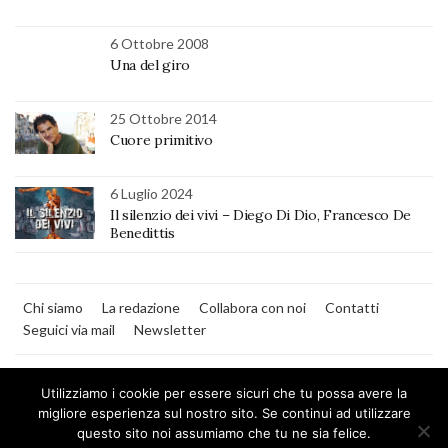
6 Ottobre 2008
Una del giro
25 Ottobre 2014
Cuore primitivo
6 Luglio 2024
Il silenzio dei vivi – Diego Di Dio, Francesco De
Benedittis
Chi siamo
La redazione
Collabora con noi
Contatti
Seguici via mail
Newsletter
Utilizziamo i cookie per essere sicuri che tu possa avere la
migliore esperienza sul nostro sito. Se continui ad utilizzare
questo sito noi assumiamo che tu ne sia felice.