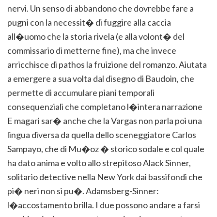
nervi. Un senso di abbandono che dovrebbe fare a
pugni con la necessit� di fuggire alla caccia
all�uomo che la storia rivela (e alla volont� del
commissario di metterne fine), ma che invece
arricchisce di pathos la fruizione del romanzo. Aiutata
a emergere a sua volta dal disegno di Baudoin, che
permette di accumulare piani temporali
consequenziali che completano l�intera narrazione
E magari sar� anche che la Vargas non parla poi una
lingua diversa da quella dello sceneggiatore Carlos
Sampayo, che di Mu�oz � storico sodale e col quale
ha dato anima e volto allo strepitoso Alack Sinner,
solitario detective nella New York dai bassifondi che
pi� neri non si pu�. Adamsberg-Sinner:
l�accostamento brilla. I due possono andare a farsi