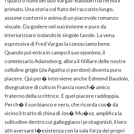
I quattro fiumi del duo Vargas-Baudoin riafferma il
primato. Una storia col fiato del racconto lungo,
assume contorni e anima di un piacevole romanzo
visuale. Da godere nel suo insieme e pure da
interiorizzare isolando le singole tavole. La vena
espressiva di Fred Vargas la conosciamo bene.
Quando poi entra in campo il suo eponimo, il
commissario Adamsberg, allora il titillare delle nostre
celluline grigie (zia Agatha ci perdoni) diventa puro
piacere. Qui per� interviene anche Edmond Baudoin,
disegnatore di culto in Francia nonch� amico
fraterno della scrittrice. E quel piacere raddoppia.
Perch� il suo bianco e nero, che ricorda cos� da
vicino il tratto di china di Jos� Mu�oz, amplifica la
solitudine dentro cui galleggiano i protagonisti, il loro
attraversare l�esistenza con la sola forza dei propri