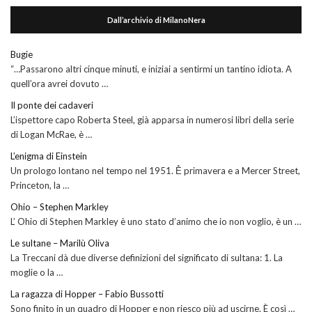
Dall’archivio di MilanoNera
Bugie
“…Passarono altri cinque minuti, e iniziai a sentirmi un tantino idiota. A
quell’ora avrei dovuto …
Il ponte dei cadaveri
L’ispettore capo Roberta Steel, già apparsa in numerosi libri della serie
di Logan McRae, è …
L’enigma di Einstein
Un prologo lontano nel tempo nel 1951. Ḕ primavera e a Mercer Street,
Princeton, la …
Ohio – Stephen Markley
L’ Ohio di Stephen Markley è uno stato d’animo che io non voglio, è un …
Le sultane – Marilù Oliva
La Treccani dà due diverse definizioni del significato di sultana: 1. La
moglie o la …
La ragazza di Hopper – Fabio Bussotti
Sono finito in un quadro di Hopper e non riesco più ad uscirne. È così …